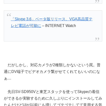
「Skype 3.6」ベータ版リリース、VGA高品質テ
レビ電話が可能に
– INTERNET Watch
だがしかし、対応カメラが2種類しかないという罠。普
通にDV端子でビデオカメラ繋がせてくれてもいいのにな
ぁ…
先日SV-SD950Vと東芝スタックを使ってSkypeの着信
ができるか実験するために久しぶりにインストールしてみ
たんだけどUIが以前にも増してゴテゴテしてて常用する気