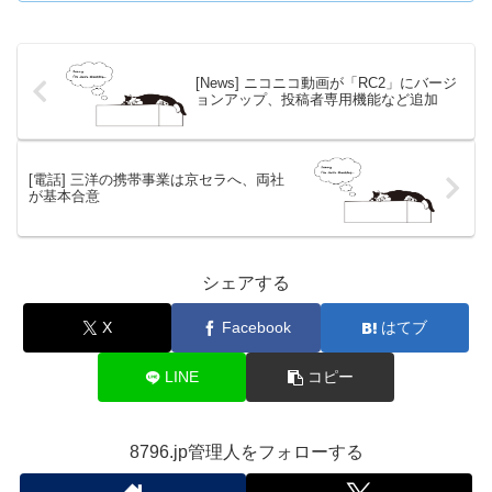
[News] ニコニコ動画が「RC2」にバージ
ョンアップ、投稿者専用機能など追加
[電話] 三洋の携帯事業は京セラへ、両社
が基本合意
シェアする
X
Facebook
はてブ
LINE
コピー
8796.jp管理人をフォローする