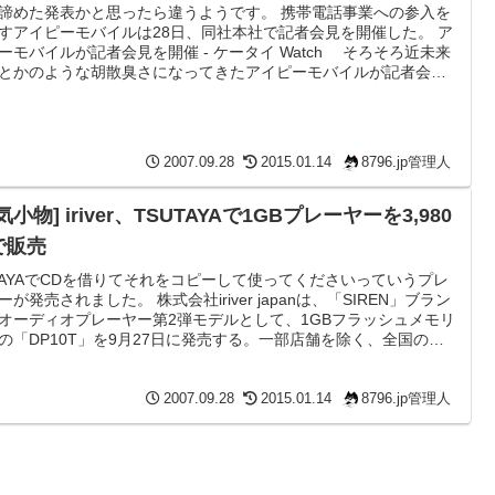
諦めた発表かと思ったら違うようです。 携帯電話事業への参入を
すアイピーモバイルは28日、同社本社で記者会見を開催した。 ア
ーモバイルが記者会見を開催 - ケータイ Watch そろそろ近未来
とかのような胡散臭さになってきたアイピーモバイルが記者会見
たそうですが、 免許返上は現時点ではまったくない。事業開始に
て（作業を）進めている。 とのこと。 うーん、総務省もさっ
免許を取り返せばよいのにね…
2007.09.28
2015.01.14
8796.jp管理人
気小物] iriver、TSUTAYAで1GBプレーヤーを3,980
で販売
TAYAでCDを借りてそれをコピーして使ってくださいっていうプレ
ーが発売されました。 株式会社iriver japanは、「SIREN」ブラン
オーディオプレーヤー第2弾モデルとして、1GBフラッシュメモリ
の「DP10T」を9月27日に発売する。一部店舗を除く、全国の
UTAYAでのみ販売を行ない、価格は3,980円。カラーはブラックと
イトを用意する。 iriver、TSUTAYAで1GBプレーヤーを3,980円で
 - AV Watch PCにそのまま繋げてリムーバブルディスクとし...
2007.09.28
2015.01.14
8796.jp管理人