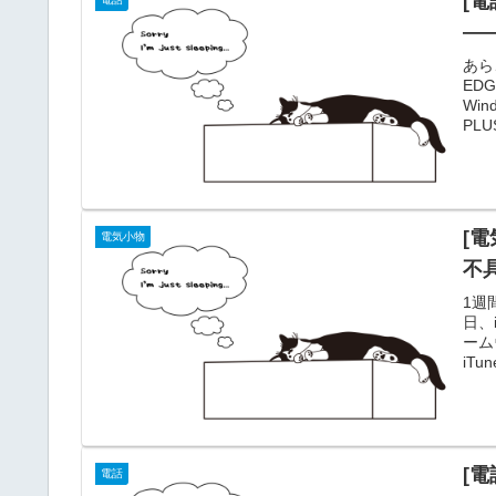
[電
―
あら
ED
Wi
PL
ZE
は5
売り
とい
[電
電気小物
不
1週
日、
ーム
iTu
ンタ
ファ
いる。
[
電話