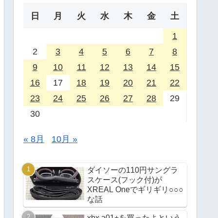
日
月
火
水
木
金
土
1
2
3
4
5
6
7
8
9
10
11
12
13
14
15
16
17
18
19
20
21
22
23
24
25
26
27
28
29
30
« 8月
10月 »
ダイソーの110円サングラ
スケース(フック付)が
XREAL Oneでギリギリ○○○
な話
xbx a01+を買ったよという