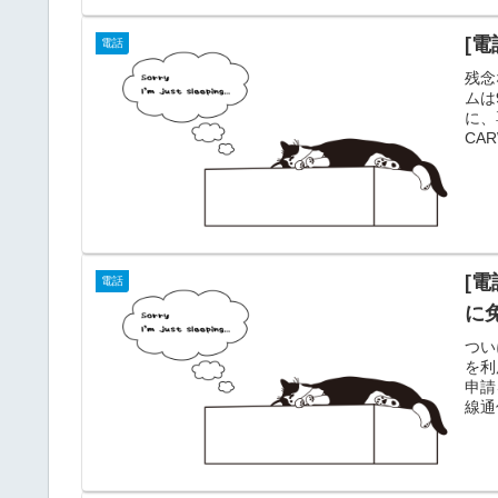
[電
電話
残念
ムは
に、
CA
向け
機能
予定
に対応
[電
電話
に
つい
を利
申請
線通
認定
将来
た。
タイ