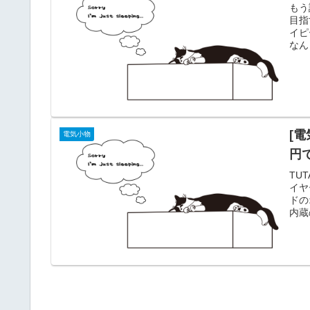
もう
目指
イピ
なん
をし
向け
さと
[電
電気小物
円
TU
イヤ
ドの
内蔵
TS
ホワ
販売