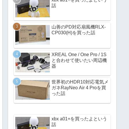
話
山善のPD対応扇風機RLX-
CP030(H)を買った話
XREAL One / One Pro / 1S
と合わせて使いたい周辺機
器
世界初のHDR10対応電気メ
ガネRayNeo Air 4 Proを買
った話
xbx a01+を買ったよという
話