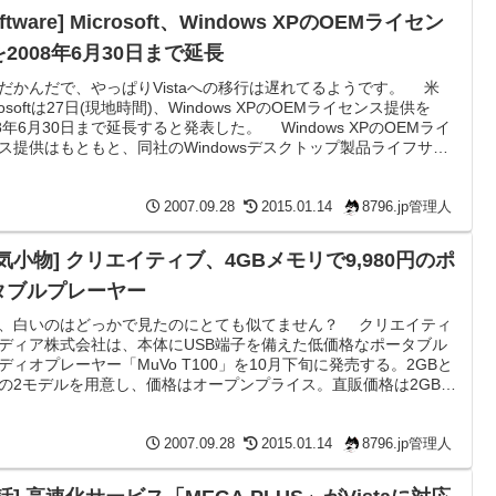
oftware] Microsoft、Windows XPのOEMライセン
2008年6月30日まで延長
だかんだで、やっぱりVistaへの移行は遅れてるようです。 米
crosoftは27日(現地時間)、Windows XPのOEMライセンス提供を
08年6月30日まで延長すると発表した。 Windows XPのOEMライ
ス提供はもともと、同社のWindowsデスクトップ製品ライフサイ
に基づき、Windows Vista発売後1年が経過した時点(2008年1月31
で停止する予定だった。しかし、いくつかの顧客やパートナーから
り替えにもう少し時間が欲しい」という声が挙がったため、これ
2007.09.28
2015.01.14
8796.jp管理人
気小物] クリエイティブ、4GBメモリで9,980円のポ
タブルプレーヤー
、白いのはどっかで見たのにとても似てません？ クリエイティ
ディア株式会社は、本体にUSB端子を備えた低価格なポータブル
ディオプレーヤー「MuVo T100」を10月下旬に発売する。2GBと
Bの2モデルを用意し、価格はオープンプライス。直販価格は2GBが
800円、4GBが9,980円。 クリエイティブ、4GBメモリで9,980円の
タブルプレーヤー - AV Watch これならZen Stoneでも買った方
しじゃあるまいか？とも思うんですが、マスストレージ対応で普
2007.09.28
2015.01.14
8796.jp管理人
リムーバブ...