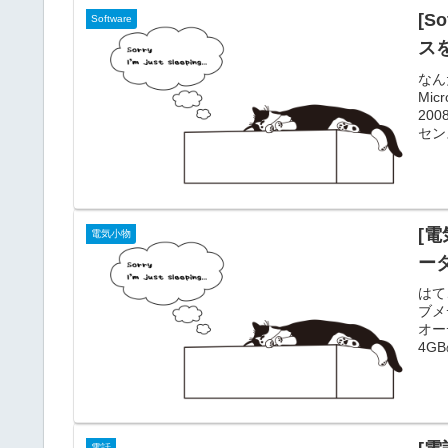
[S
Software
スを
なん
Mi
20
セン
クル
日)
「切
ら...
[電
電気小物
ー
はて
ブメ
オー
4G
7,
ポー
がま
通に
電話