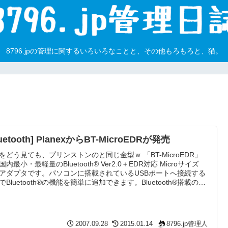
8796.jpの管理に関するいろいろなことと、その他もろもろと、猫。
luetooth] PlanexからBT-MicroEDRが発売
をどう見ても、プリンストンのと同じ金型ｗ 「BT-MicroEDR」
内最小・最軽量のBluetooth® Ver2.0＋EDR対応 Microサイズ
Bアダプタです。パソコンに搭載されているUSBポートへ接続する
でBluetooth®の機能を簡単に追加できます。Bluetooth®搭載の携
話やヘッドセット、スピーカー、PDAなどとワイヤレス通信が可
、ノートパソコンに接続したまま持ち運びしても邪魔になりませ
Mac OSにも対応しており、OSでサポートされている通信が可能
ります...
2007.09.28
2015.01.14
8796.jp管理人