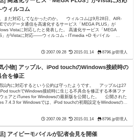
話] 高速化サービス「MEGA PLUS」がVistaに対応
―ウィルコム
、まだ対応してなかったのか。 ウィルコムは9月28日、AIR-
GEでのデータ通信を高速化するサービス「MEGA PLUS」が
ndows Vistaに対応したと発表した。 高速化サービス「MEGA
US」がVistaに対応――ウィルコム - ITmedia +D モバイル
RO3など電話機で使う高速化サービスは300円で、PCで使うこっち
00円。両方使うと800円というW-SIMを差し替えて使いましょうと
込んでいる割には同じようなサービスに2重で入らないといけない
2007.09.28
2015.01.14
8796.jp管理人
うチグハグ...
気小物] アップル、iPod touchのWindows接続時の
具合を修正
間以内に対応するという公約は守ったようです。 アップルは27
iPod touchでWindows接続時に生じる不具合を修正する本体ファ
ウェアとiTunes for Windowsの最新版を公開した。 公開された
nes 7.4.3 for Windowsでは、iPod touchの初期設定をWindowsのイ
ーナショナル版で行なう際の問題を修正。また、iPod touch用の
ームウェア 1.1.1(更新前は1.1)でも、不具合の修正が行なわれて
 アップル、iPod touc...
2007.09.28
2015.01.14
8796.jp管理人
電話] アイピーモバイルが記者会見を開催