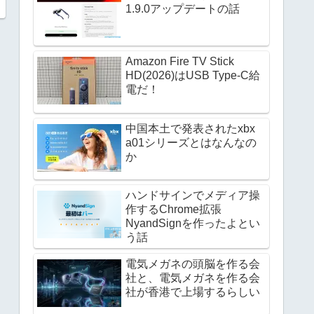
1.9.0アップデートの話
Amazon Fire TV Stick
HD(2026)はUSB Type-C給
電だ！
中国本土で発表されたxbx
a01シリーズとはなんなの
か
ハンドサインでメディア操
作するChrome拡張
NyandSignを作ったよとい
う話
電気メガネの頭脳を作る会
社と、電気メガネを作る会
社が香港で上場するらしい