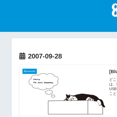
2007-09-28
[B
Bluetooth
どこ
は、国
US
こと
帯電
能で
ん。
にな