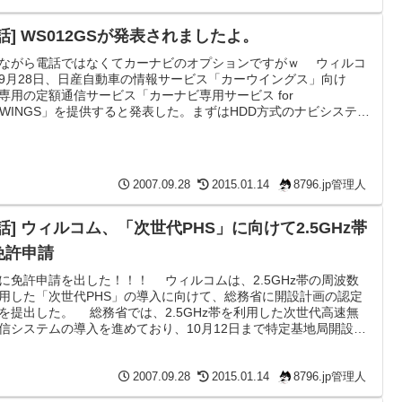
話] WS012GSが発表されましたよ。
ながら電話ではなくてカーナビのオプションですがｗ ウィルコ
9月28日、日産自動車の情報サービス「カーウイングス」向け
専用の定額通信サービス「カーナビ専用サービス for
RWINGS」を提供すると発表した。まずはHDD方式のナビシステム
に、12月をめどにサービスを開始し、DVD方式／最速ルート探索
対応ナビシステム向けにも2008年3月をめどにサービスを始める
。 日産「カーウイングス」、ウィルコムのW-SIMで定額サービス
 - ITmedia +D モバイル いいなぁ、日...
2007.09.28
2015.01.14
8796.jp管理人
話] ウィルコム、「次世代PHS」に向けて2.5GHz帯
免許申請
に免許申請を出した！！！ ウィルコムは、2.5GHz帯の周波数
用した「次世代PHS」の導入に向けて、総務省に開設計画の認定
を提出した。 総務省では、2.5GHz帯を利用した次世代高速無
信システムの導入を進めており、10月12日まで特定基地局開設の
申請を受け付けている。ウィルコムではかねてより、現行PHSの
像として2.5GHz帯での「次世代PHS」の提供に意欲を示してい
 ウィルコム、「次世代PHS」に向けて2.5GHz帯に免許申請 - ケー
2007.09.28
2015.01.14
8796.jp管理人
Watch どうかなぁ、枠が2個...