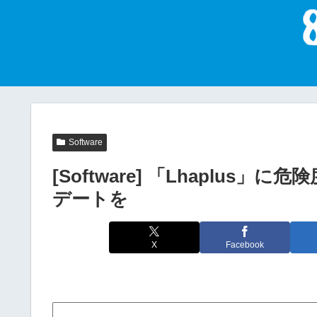
Software
[Software] 「Lhaplu
デートを
X
Facebook