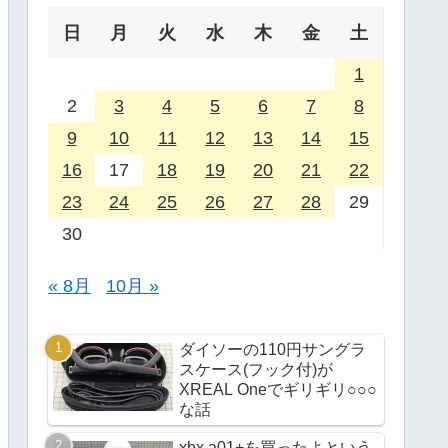
日
月
火
水
木
金
土
1
2
3
4
5
6
7
8
9
10
11
12
13
14
15
16
17
18
19
20
21
22
23
24
25
26
27
28
29
30
« 8月
10月 »
ダイソーの110円サングラ
スケース(フック付)が
XREAL Oneでギリギリ○○○
な話
xbx a01+を買ったよという