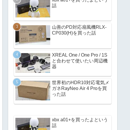
話
山善のPD対応扇風機RLX-
CP030(H)を買った話
XREAL One / One Pro / 1S
と合わせて使いたい周辺機
器
世界初のHDR10対応電気メ
ガネRayNeo Air 4 Proを買
った話
xbx a01+を買ったよという
話