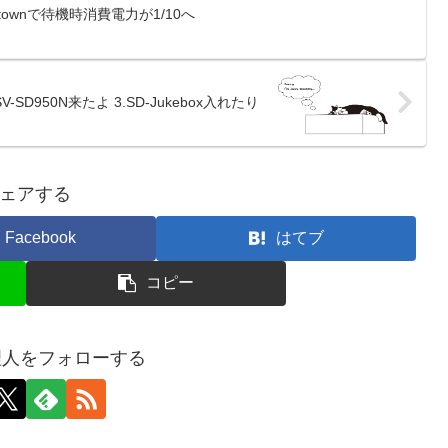
stownで待機時消費電力が1/10へ
nap SV-SD950N来たよ 3.SD-Jukebox入れたり
ェアする
Facebook
はてブ
コピー
p管理人をフォローする