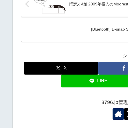
[電気小物] 2009年投入のMoore
[Bluetooth] D-s
シ
X
LINE
8796.j