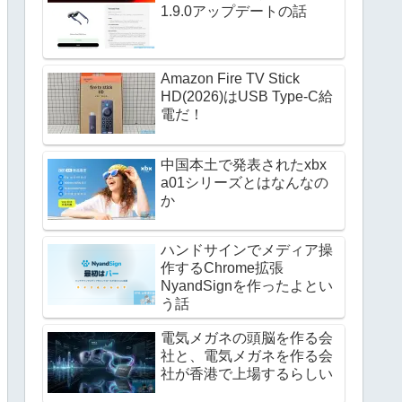
1.9.0アップデートの話
Amazon Fire TV Stick
HD(2026)はUSB Type-C給
電だ！
中国本土で発表されたxbx
a01シリーズとはなんなの
か
ハンドサインでメディア操
作するChrome拡張
NyandSignを作ったよとい
う話
電気メガネの頭脳を作る会
社と、電気メガネを作る会
社が香港で上場するらしい