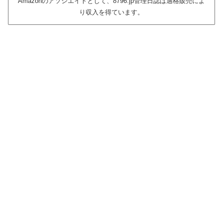
Amazonのアソシエイトとして、8796.jp管理日誌は適格販売によ
り収入を得ています。