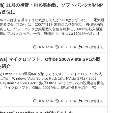
電話] 11月の携帯・PHS契約数、ソフトバンクがMNP
も首位に
ルコムはまぁ減りそうな気はしてたがKDDIはまずいね。 電気通
業者協会（TCA）は、2007年11月末時点の携帯電話・PHS契約数
表した。ソフトバンクは純増数で首位を維持し、MNPの転入超過
初めて1位となった。一方、PHSのウィルコムは10月から2カ月連
純減を記録している。 11月の携帯・PHS契約数、ソフトバンクが
Pでも首位に - ケータイWatch SBMの独走ではないかい？相変わ
Web接続オプションをつける人は少ないようだけど、980円ぽっ
2007.12.07
2015.01.14
8796.jp管理人
ユーザーが多いのかなぁ。こ...
ews] マイクロソフト、Office 2007/Vista SP1の概
を紹介
とOffice2007の馬鹿IMEが治るそうです。 マイクロソフト株式
7日、Windows Vista Service Pack 1(以下Vista SP1)と2007
ice system Service Pack 1(以下Office SP1)についての説明会を開催
 マイクロソフト、Office 2007/Vista SP1の概要を紹介 - PC
tch Windows XPのノートPCにOffice 2007を入れたら変換にやた
間がかかるようになるし漢字に変換しなくな...
2007.12.07
2015.01.14
8796.jp管理人