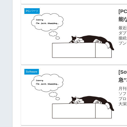
でｗ
[
PCパーツ
能
最近
ダプ
接続
プン
軸ケ
デザ
テレ
大丈
[S
Software
急”
月刊
ソフ
プロ
大深
のが
- 
りで
た方