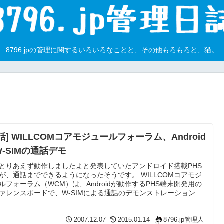
8796.jpの管理に関するいろいろなことと、その他もろもろと、猫。
話] WILLCOMコアモジュールフォーラム、Android
W-SIMの通話デモ
とりあえず動作しましたよと発表していたアンドロイド搭載PHS
が、通話までできるようになったそうです。 WILLCOMコアモジ
ルフォーラム（WCM）は、Androidが動作するPHS端末開発用の
ァレンスボードで、W-SIMによる通話のデモンストレーションを
した。 WILLCOMコアモジュールフォーラム、AndroidでW-SIMの
デモ - ケータイWatch OHAに参加してないにもかかわらず勝手
張ってるコアモジュールフォーラムです。ずばり売名目的だそう
2007.12.07
2015.01.14
8796.jp管理人