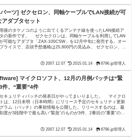
 こういう実験は楽し...
PCパーツ] ゼクセロン、同軸ケーブルでLAN接続が可
なアダプタセット
雨後のタケノコのように出てくるアンテナ線を使ったLAN接続ア
タの新作です。 ゼクセクロンは、同軸ケーブルを利用してLAN
が可能なアダプタ「ZAX-100CSW」を12月中旬に発売する。オー
プライスで、店頭予想価格は25,800円の見込み。 ゼクセロン、同
ーブルでLAN接続が可能なアダプタセット - BroadBand Watch
インがいかにもいかにもでこれを嫌う人もいそうな気はするが、
ビの裏など基本的に見えないようなところに設置するものだから
2007.12.07
2015.01.14
8796.jp管理人
夫だろう。 最大200Mb...
oftware] マイクロソフト、12月の月例パッチは“緊
3件、“重要”4件
セキュリティパッチの発表日がやってまいりました。 マイクロ
トは、12日未明（日本時間）にリリース予定のセキュリティ更新
グラム（パッチ）の事前情報を公開した。リリースするのは、最
刻度が3段階中で最も高い“緊急”のものが3件、2番目の“重要”のも
4件。 マイクロソフト、12月の月例パッチは“緊急”3件、“重要”4件
INTERNET Watch 今月号はすべてWindowsに関係のあるものばか
すね。緊急が3件あるので、12日は朝一番にWindowsUpdateをし
2007.12.07
2015.01.14
8796.jp管理人
が良さそうで...