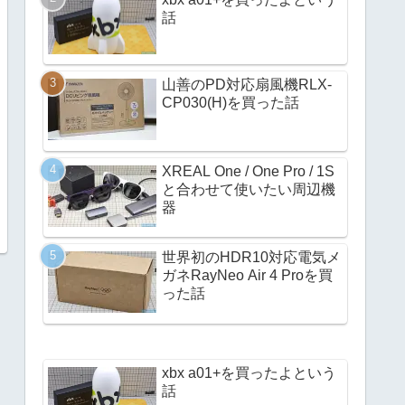
話
山善のPD対応扇風機RLX-
CP030(H)を買った話
XREAL One / One Pro / 1S
と合わせて使いたい周辺機
器
世界初のHDR10対応電気メ
ガネRayNeo Air 4 Proを買
った話
xbx a01+を買ったよという
話