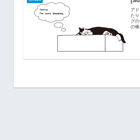
[S
アド
たり
グの
の修