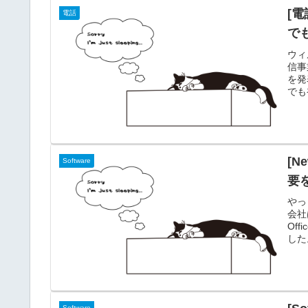
[
電話
で
ウィ
信事
を発
でも
続で
MN
らず
きり
[N
Software
要
やっ
会社は
Off
した。
Wa
ら時
Software