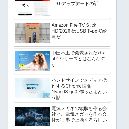
1.9.0アップデートの話
Amazon Fire TV Stick
HD(2026)はUSB Type-C給
電だ！
中国本土で発表されたxbx
a01シリーズとはなんなの
か
ハンドサインでメディア操
作するChrome拡張
NyandSignを作ったよとい
う話
電気メガネの頭脳を作る会
社と、電気メガネを作る会
社が香港で上場するらしい