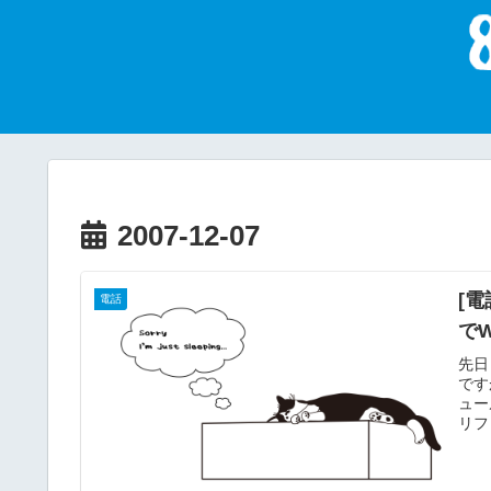
2007-12-07
[電
電話
で
先日
です
ュー
リフ
公開
通話
に頑