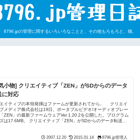
8796.jpの管理に関するいろいろなことと、その他もろもろと、猫。
電気小物] クリエイティブ「ZEN」がSDからのデータ
送に対応
エイティブの本領発揮はファームが更新されてから。 クリエイ
ブメディア株式会社は19日、ポータブルビデオ/オーディオプレー
「ZEN」の最新ファームウェアVer.1.20.2を公開した。プログラム
ズは17.6MB。 クリエイティブ「ZEN」がSDからのデータ転送に
 - AV Watch 本体メモリとSDカードは完全に別物だったようで
、SDカードから本体メモリにコピーする機能が付いたようです。
り、適当にSDカードにコピーしておけば本体に取り込めるよう
2007.12.20
2015.01.14
8796.jp管理人