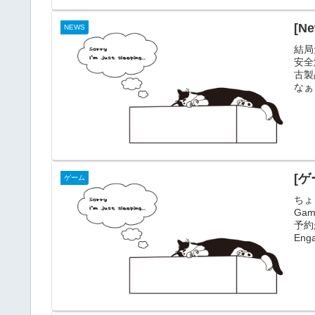
にな
[
NEWS
結局
安全
古製
なぁ
[ゲ
ゲーム
ちょ
Gam
予約
En
ーん
どど
して
家...