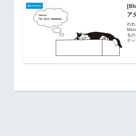
[B
Bluetooth
アダ
われ
Mi
るの
ティ
が東
わか
応に
な。