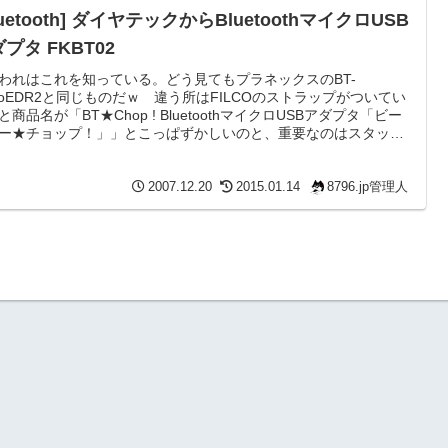
luetooth] ダイヤテックからBluetoothマイクロUSB
プタ FKBT02
われはこれを知っている。どう見てもプラネックスのBT-
croEDR2と同じものだｗ 違う所はFILCOのストラップがついてい
と商品名が「BT★Chop ! BluetoothマイクロUSBアダプタ「ビー
ー★チョップ！」」とこっぱずかしいのと、重要なのはスタック
芝だということ。 正直ストラップは付ける意味があるのかよく
らないが、BlueSoleilが苦手な方には良いかもしれません。64bit対
ついては記述がないので実際に商品が出てみないと分からないか
2007.12.20
2015.01.14
8796.jp管理人
 発売は12月下旬だそうで、...