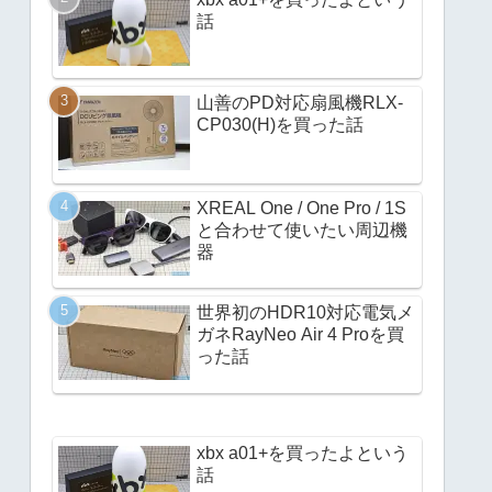
話
山善のPD対応扇風機RLX-
CP030(H)を買った話
XREAL One / One Pro / 1S
と合わせて使いたい周辺機
器
世界初のHDR10対応電気メ
ガネRayNeo Air 4 Proを買
った話
xbx a01+を買ったよという
話