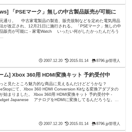
ったということで、転送ソ...
News] 「PSEマーク」無しの中古製品販売が可能に
元通り。 中古家電製品の製造、販売規制などを定めた電気用品
法が改正され、12月21日に施行される。 「PSEマーク」無しの中
品販売が可能に - 家電Watch いったい何がしたかったんだろう
…
2007.12.20
2015.01.14
8796.jp管理人
ーム] Xbox 360用 HDMI変換キット 予約受付中
っと見たところ魅力的な商品に見えるんだけどどうかな？
eStopにて、Xbox 360 HDMI Conversion Kitなる変換アダプタの
が始まりました。 Xbox 360用 HDMI変換キット 予約受付中 -
gadget Japanese アナログをHDMIに変換してるんだろうな。う
、それなら普通にD4で繋いだほうがよくないか？とか思うんだけ
うだろう。 これに90ドル出すぐらいならあと350ドルぐらい足
エリート買ったほうが満足度は高いんじゃないかなぁ。 我が
2007.12.20
2015.01.14
8796.jp管理人