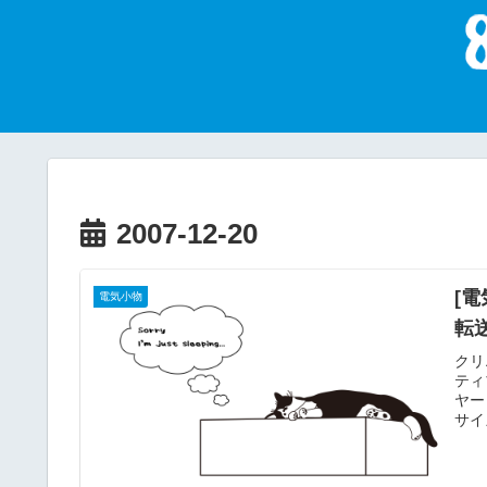
2007-12-20
[
電気小物
転
クリ
ティ
ヤー
サイ
対応
すが
つま