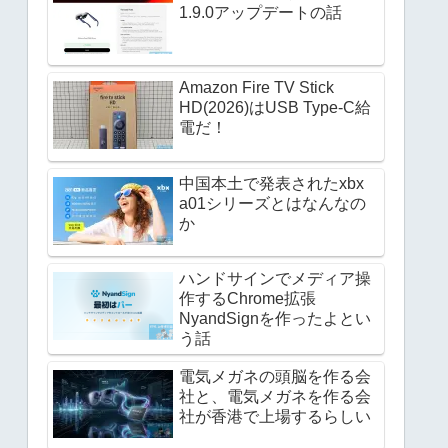
1.9.0アップデートの話
Amazon Fire TV Stick
HD(2026)はUSB Type-C給
電だ！
中国本土で発表されたxbx
a01シリーズとはなんなの
か
ハンドサインでメディア操
作するChrome拡張
NyandSignを作ったよとい
う話
電気メガネの頭脳を作る会
社と、電気メガネを作る会
社が香港で上場するらしい