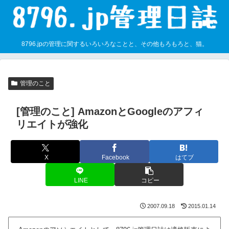
8796.jpの管理に関するいろいろなことと、その他もろもろと、猫。
管理のこと
[管理のこと] AmazonとGoogleのアフィ
リエイトが強化
X
Facebook
はてブ
LINE
コピー
2007.09.18
2015.01.14