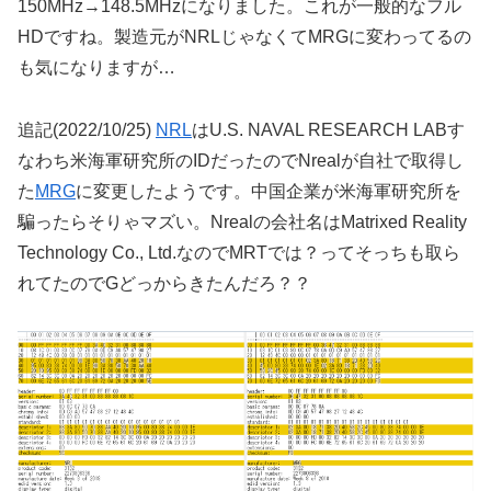
150MHz→148.5MHzになりました。これが一般的なフル
HDですね。製造元がNRLじゃなくてMRGに変わってるの
も気になりますが…
追記(2022/10/25)
NRL
はU.S. NAVAL RESEARCH LABす
なわち米海軍研究所のIDだったのでNrealが自社で取得し
た
MRG
に変更したようです。中国企業が米海軍研究所を
騙ったらそりゃマズい。Nrealの会社名はMatrixed Reality
Technology Co., Ltd.なのでMRTでは？ってそっちも取ら
れてたのでGどっからきたんだろ？？