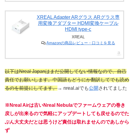
XREAL Adapter ARグラス ARグラス専
用変換アダプター HDMI変換ケーブル
HDMI type-c
XREAL
Amazonの商品レビュー・口コミを見る
以下はNreal Japanはまだ公開してない情報なので、自己
責任でお願いします。中国語もどうにか翻訳してでも読め
るのを前提にしてます。
→ nreal.aiでも
公開
されてました
※Nreal Airは古いNreal Nebulaでファームウェアの巻き
戻しが出来るので気軽にアップデートしても戻せるのでた
ぶん大丈夫だとは思うけど責任は取れませんのであしから
ず