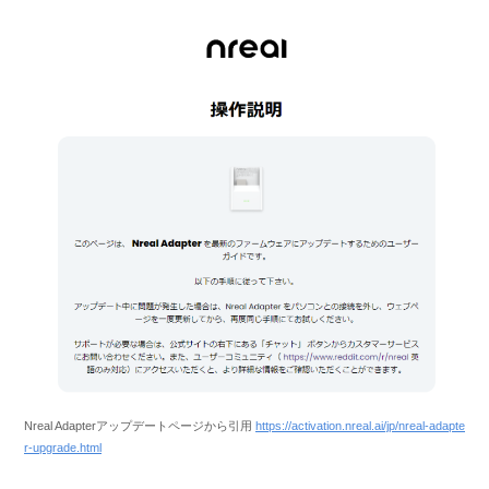
Nreal Adapterアップデートページから引用
https://activation.nreal.ai/jp/nreal-adapte
r-upgrade.html