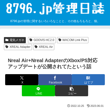
8796.jpの管理に関するいろいろなことと、その他もろもろと、猫。
電気メガネ
GOOVIS HC2.0
WACOM Link Plus
XREAL Adapter
XREAL Air
Nreal Air+Nreal AdapterのXbox/PS対応
アップデートが公開されてたという話
X
Facebook
はてブ
LINE
コピー
2022.10.25
2023.06.01