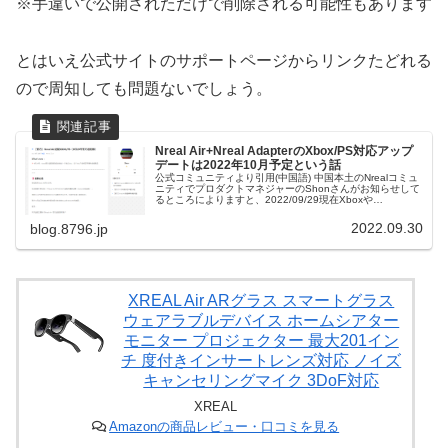
※手違いで公開されただけで削除される可能性もあります
とはいえ公式サイトのサポートページからリンクたどれる
ので周知しても問題ないでしょう。
Nreal Air+Nreal AdapterのXbox/PS対応アップ
デートは2022年10月予定という話
公式コミュニティより引用(中国語) 中国本土のNrealコミュ
ニティでプロダクトマネジャーのShonさんがお知らせして
るところによりますと、2022/09/29現在Xboxや
PlayStationへの対応は開発が完了してテスト段階に入って
るそうです。
2022.09.30
blog.8796.jp
XREAL Air ARグラス スマートグラス
ウェアラブルデバイス ホームシアター
モニター プロジェクター 最大201イン
チ 度付きインサートレンズ対応 ノイズ
キャンセリングマイク 3DoF対応
XREAL
Amazonの商品レビュー・口コミを見る