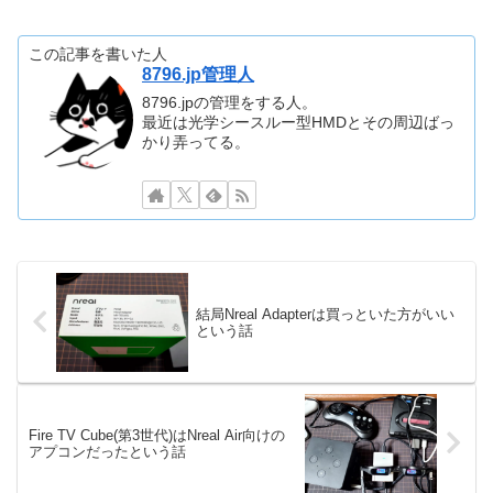
この記事を書いた人
8796.jp管理人
8796.jpの管理をする人。
最近は光学シースルー型HMDとその周辺ばっ
かり弄ってる。
結局Nreal Adapterは買っといた方がいい
という話
Fire TV Cube(第3世代)はNreal Air向けの
アプコンだったという話