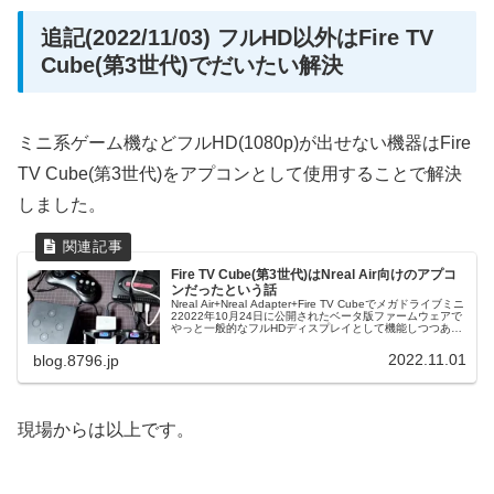
追記(2022/11/03) フルHD以外はFire TV
Cube(第3世代)でだいたい解決
ミニ系ゲーム機などフルHD(1080p)が出せない機器はFire
TV Cube(第3世代)をアプコンとして使用することで解決
しました。
Fire TV Cube(第3世代)はNreal Air向けのアプコ
ンだったという話
Nreal Air+Nreal Adapter+Fire TV Cubeでメガドライブミニ
22022年10月24日に公開されたベータ版ファームウェアで
やっと一般的なフルHDディスプレイとして機能しつつある
Nreal Airですが、現状フルHD(1080p)以外のフォーマット
は受け付けないようなので720pしか出力できないミニ系ゲ
2022.11.01
blog.8796.jp
ーム機などはそのままでは表示できないという問題があり
ます。そこで、発売されたばかりのFire TV Cube(第3世代)
に搭載されたアップコンバート機能を使ってフルHD以外を
どうにか...
現場からは以上です。