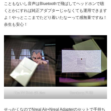
こともないし音声はBluetoothで飛ばしてヘッドホンで聴
くとかにすれば純正アダプターじゃなくても運用できます
よ！やっとここまでたどり着いたなーって感無量ですね！
余生も安心！
Fire TV Stick 4K Max
Raspberry Pi 3B
せっかくなのでNreal Air+Nreal Adapterのセットで手持ち