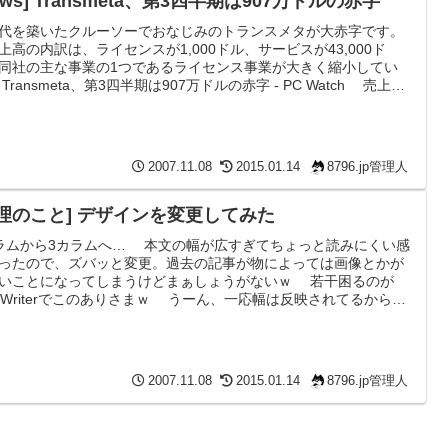
ews] Transmeta、第3四半期は907万ドルの赤字
代を築いたクルーソーでおなじみのトランスメタが大赤字です。
高の内訳は、ライセンスが1,000ドル、サービスが43,000ド
同社の主な事業の1つであるライセンス事業が大きく縮小してい
 Transmeta、第3四半期は907万ドルの赤字 - PC Watch 売上高
んと4万4千ドル？？ん？桁が違う？赤字は9,070,000ドルです
四半期で44,000ドルですと？ちょっと理解を超えてるなぁｗ 先
判で和解したことにより、インテルからとりあえず150,000,000
もらって、そ...
2007.11.08
2015.01.14
8796.jp管理人
管理のこと] デザインを変更してみた
ラムから3カラムへ… 本文の幅が広すぎてちょっと読みにくい感
ったので、ズバッと変更。過去の記事が物によっては画像とかが
いことになってしまうけどまぁしょうがないｗ 若干困るのが
ve Writerでこのありさまｗ うーん、一応幅は反映されてるから良
するか… でもなんか落ち着かないので気が向いたらまた変更す
も～？
2007.11.08
2015.01.14
8796.jp管理人