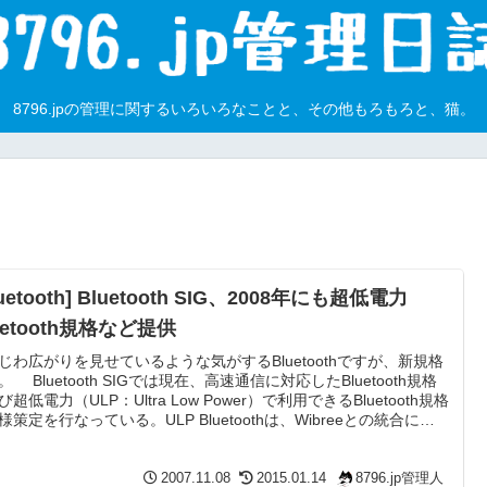
8796.jpの管理に関するいろいろなことと、その他もろもろと、猫。
luetooth] Bluetooth SIG、2008年にも超低電力
uetooth規格など提供
じわ広がりを見せているような気がするBluetoothですが、新規格
。 Bluetooth SIGでは現在、高速通信に対応したBluetooth規格
超低電力（ULP：Ultra Low Power）で利用できるBluetooth規格
様策定を行なっている。ULP Bluetoothは、Wibreeとの統合によ
生まれた技術となり、ボタン電池で動作するBluetooth機器が開発
るとされている。これらの新規格は、2008年にも仕様が決定され
定。従来より提供しているBluetooth...
2007.11.08
2015.01.14
8796.jp管理人