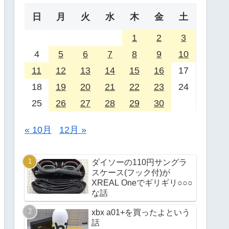
日
月
火
水
木
金
土
1
2
3
4
5
6
7
8
9
10
11
12
13
14
15
16
17
18
19
20
21
22
23
24
25
26
27
28
29
30
« 10月
12月 »
ダイソーの110円サングラ
スケース(フック付)が
XREAL Oneでギリギリ○○○
な話
xbx a01+を買ったよという
話