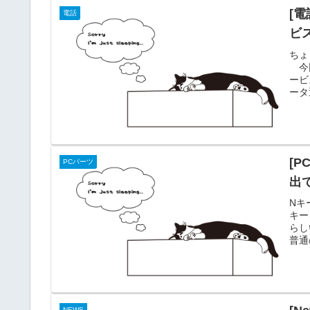
[電
電話
ビ
ちょ
今回
ービ
ータ
る会
モバ
円。
ケー
[
PCパーツ
出
Nキ
キー
らし
普通
かな
茶軸
スタ
ロー
NEWS