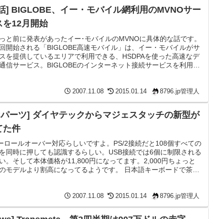
話] BIGLOBE、イー・モバイル網利用のMVNOサー
スを12月開始
っと前に発表があったイー･モバイルのMVNOに具体的な話です。
開始される「BIGLOBE高速モバイル」は、イー・モバイルがサ
スを提供しているエリアで利用できる、HSDPAを使った高速なデ
通信サービス。BIGLOBEのインターネット接続サービスを利用す
員が利用でき、パソコン向けのデータ通信カードとして、イー・
イルの「D01NE」がレンタル提供される。レンタル料は月額735
 BIGLOBE、イー・モバイル網利用のMVNOサービスを12月開始 -
2007.11.08
2015.01.14
8796.jp管理人
タイWatch NECだけに...
PCパーツ] ダイヤテックからマジェスタッチの新型が
てた件
ーロールオーバー対応らしいですよ。PS/2接続だと108個すべての
を同時に押しても認識するらしい。USB接続では6個に制限される
い。そして本体価格が11,800円になってます。2,000円ちょっと
のモデルより割高になってるようです。 日本語キーボードで茶軸
表記無し 日本語キーボードで黒軸かな表記無し 英語キーボードで
(通販限定) 英語キーボードで黒軸(通販限定) 我が家のはマジェ
ッチワイヤレスなので今回は関係ないというか、あんまりNキー
2007.11.08
2015.01.14
8796.jp管理人
ルオーバーの恩恵には与れそうもないので...