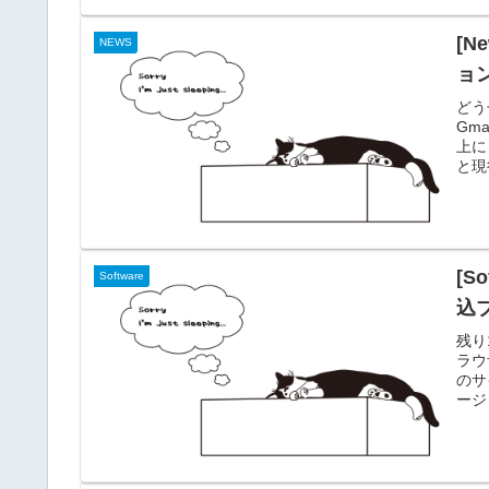
[N
NEWS
ョ
どう
Gm
上に「
と現
ザはI
New
に表
[S
Software
込
残り
ラウ
のサ
ージ
通、
ー、
応で
ど。