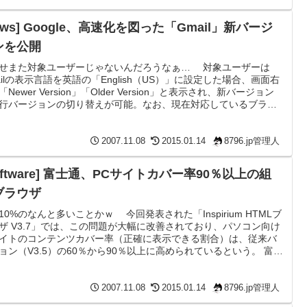
ews] Google、高速化を図った「Gmail」新バージ
ンを公開
せまた対象ユーザーじゃないんだろうなぁ… 対象ユーザーは
ailの表示言語を英語の「English（US）」に設定した場合、画面右
Newer Version」「Older Version」と表示され、新バージョン
行バージョンの切り替えが可能。なお、現在対応しているブラウ
nternet Explorer 7とFirefox 2以上で、Internet Explorer 6では
 Versionが表示されないが、SafariはWindows版、Mac OS版とも
示できた。 Goo...
2007.11.08
2015.01.14
8796.jp管理人
oftware] 富士通、PCサイトカバー率90％以上の組
ブラウザ
10%のなんと多いことかｗ 今回発表された「Inspirium HTMLブ
ザ V3.7」では、この問題が大幅に改善されており、パソコン向け
イトのコンテンツカバー率（正確に表示できる割合）は、従来バ
ョン（V3.5）の60％から90％以上に高められているという。 富士
PCサイトカバー率90％以上の組込ブラウザ - ケータイWatch ほ
ちょっと見た感じAjaxにも対応してるそうだ。Windows Mobile対
売り出してくれればいいのになぁ… あんまり売れないだろうけ
2007.11.08
2015.01.14
8796.jp管理人
 メー...