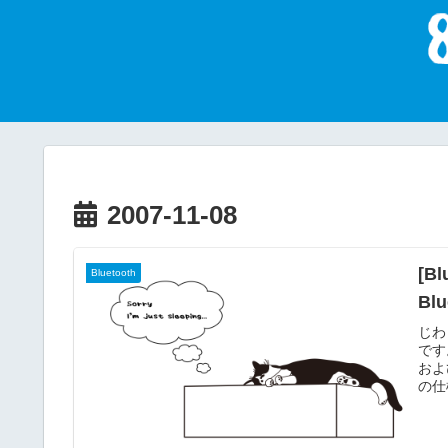
2007-11-08
[B
Bluetooth
Bl
じわ
です
および
の仕
って
でき
る予