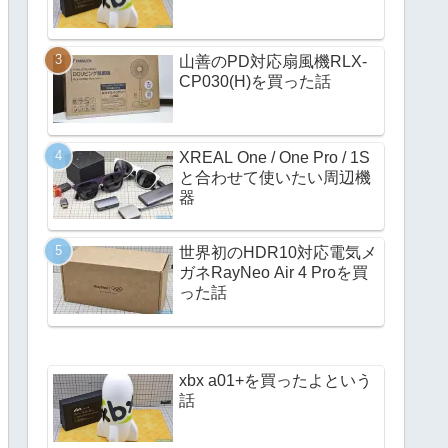
山善のPD対応扇風機RLX-
CP030(H)を買った話
XREAL One / One Pro / 1S
と合わせて使いたい周辺機
器
世界初のHDR10対応電気メ
ガネRayNeo Air 4 Proを買
った話
xbx a01+を買ったよという
話