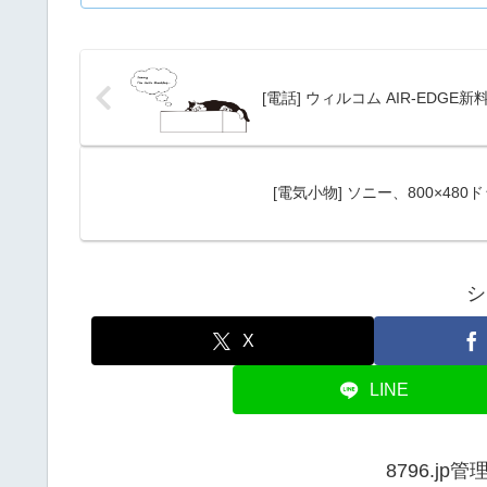
[電話] ウィルコム AIR-EDG
[電気小物] ソニー、800×480
シ
X
LINE
8796.j