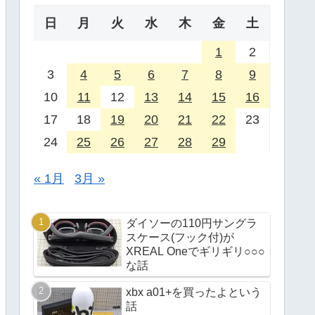
日
月
火
水
木
金
土
1
2
3
4
5
6
7
8
9
10
11
12
13
14
15
16
17
18
19
20
21
22
23
24
25
26
27
28
29
« 1月
3月 »
ダイソーの110円サングラ
スケース(フック付)が
XREAL Oneでギリギリ○○○
な話
xbx a01+を買ったよという
話