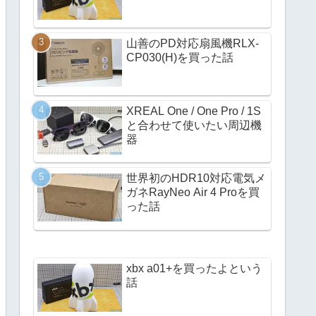
山善のPD対応扇風機RLX-
CP030(H)を買った話
XREAL One / One Pro / 1S
と合わせて使いたい周辺機
器
世界初のHDR10対応電気メ
ガネRayNeo Air 4 Proを買
った話
xbx a01+を買ったよという
話