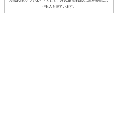
Amazonのアソシエイトとして、8796.jp管理日誌は適格販売によ
り収入を得ています。