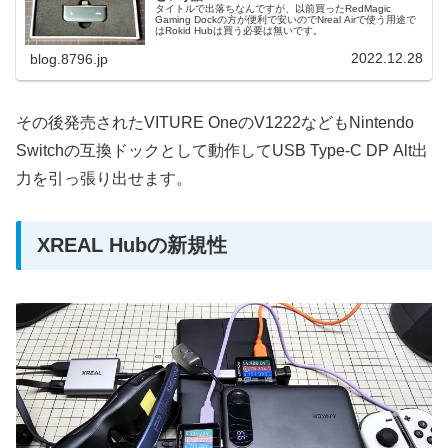
タイトルで出落ちなんですが、以前買ったRedMagic
Gaming Dockの方が便利で安いのでNreal Airで使う用途で
はRokid Hubは買う必要は無いです。
2022.12.28
blog.8796.jp
その後発売されたVITURE OneのV1222などもNintendo
Switchの互換ドックとして動作してUSB Type-C DP Alt出
力を引っ張り出せます。
XREAL Hubの新規性