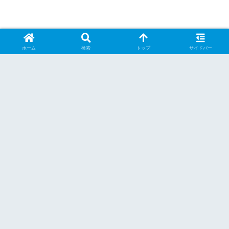
ホーム
検索
トップ
サイドバー
8796.jp管理人
関連記事
HAGiBiS TPS01がNintendo Switch
電気メガネ
2に対応したけど電気メガネ関係なか
った件
2025.09.15
2025.12.29
XREAL OneシリーズとLemorele
電気メガネ
LD48Lで32:9解像度が動作しない原
因とEDIDの罠
2026.02.26
XREAL 1S買ったよという話
電気メガネ