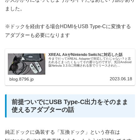
ました。
※ドックを経由する場合HDMIをUSB Type-Cに変換する
アダプターも必要になります
XREAL AirがNintendo Switchに対応した話
今までだってXREAL Adapterで対応してたじゃない？と言
われるとまったくもってその通りなのですが、先日Android
版Nebula 3.3.0に同梱される形でリリースされた
DisplayPort音声モード対応ファームウェア
07.1.02.266_20230525の素晴らしさがイマイチ伝わって
ないようなのでキャッチーなタイトルで釣ってでもなんと
2023.06.18
blog.8796.jp
かお伝えしてみようと思い筆を執った次第。
前提ついでにUSB Type-C出力をそのまま
使えるアダプターの話
純正ドックに偽装する「互換ドック」という存在は