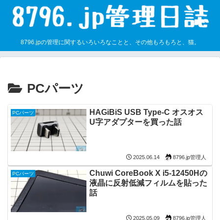
8796.jpの管理に関するいろいろなことと、その他もろもろと、猫。
PCパーツ
HAGiBiS USB Type-C オスオス
PCパーツ
U字アダプターを買った話
8796.jp管理人
2025.06.14
Chuwi CoreBook X i5-12450Hの
PCパーツ
液晶に反射低減フィルムを貼った
話
8796.jp管理人
2025.05.09