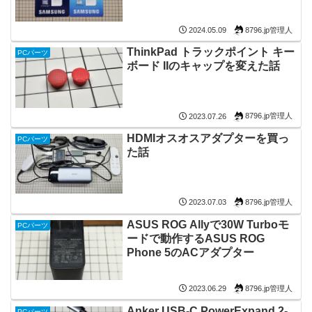
8796.jp管理人
2024.05.09
ThinkPad トラックポイント キー
PCパーツ
ボード IIのキャップを変えた話
8796.jp管理人
2023.07.26
HDMIオスオスアダプターを買っ
PCパーツ
た話
8796.jp管理人
2023.07.03
ASUS ROG Allyで30W Turboモ
PCパーツ
ードで動作するASUS ROG
Phone 5のACアダプター
8796.jp管理人
2023.06.29
Anker USB-C PowerExpand 2-
PCパーツ