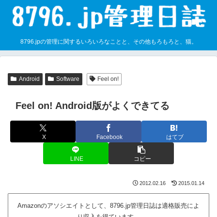
8796.jpの管理に関するいろいろなことと、その他もろもろと、猫。
Android
Software
Feel on!
Feel on! Android版がよくできてる
X
Facebook
はてブ
LINE
コピー
2012.02.16
2015.01.14
Amazonのアソシエイトとして、8796.jp管理日誌は適格販売によ
り収入を得ています。