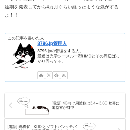
延期を発表してから4カ月ぐらい経ったような気がする
よ！！
この記事を書いた人
8796.jp管理人
8796.jpの管理をする人。
最近は光学シースルー型HMDとその周辺ばっ
かり弄ってる。
[電話] 4G向け周波数は3.4～3.6GHz帯に
電監審が答申
[電話] 総務省、KDDIとソフトバンクモバ