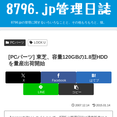
8796.jpの管理に関するいろいろなことと、その他もろもろと、猫。
PCパーツ
LOOX U
[PCパーツ] 東芝、容量120GBの1.8型HDD
を量産出荷開始
X
Facebook
はてブ
LINE
コピー
2007.12.14
2015.01.14