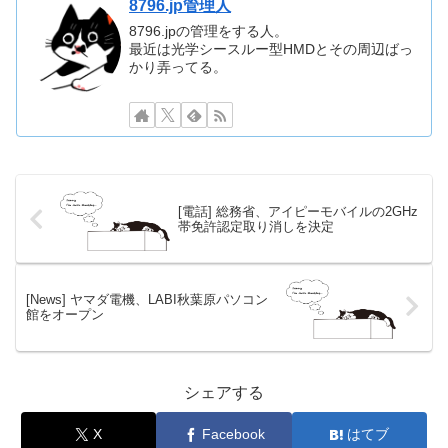
8796.jp管理人
8796.jpの管理をする人。
最近は光学シースルー型HMDとその周辺ばっ
かり弄ってる。
[電話] 総務省、アイピーモバイルの2GHz
帯免許認定取り消しを決定
[News] ヤマダ電機、LABI秋葉原パソコン
館をオープン
シェアする
X
Facebook
はてブ