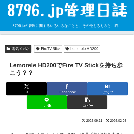
8796.jpの管理に関するいろいろなことと、その他もろもろと、猫。
電気メガネ
FireTV Stick
Lemorele HD200
Lemorele HD200でFire TV Stickを持ち歩
こう？？
X
Facebook
はてブ
LINE
コピー
2025.09.11
2026.02.03