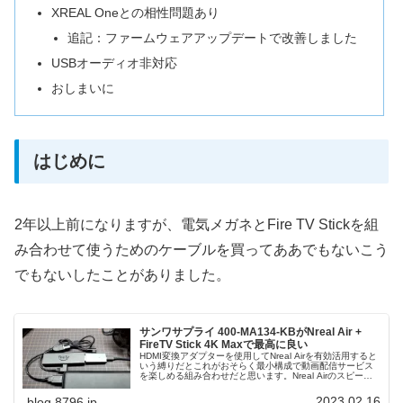
XREAL Oneとの相性問題あり
追記：ファームウェアアップデートで改善しました
USBオーディオ非対応
おしまいに
はじめに
2年以上前になりますが、電気メガネとFire TV Stickを組
み合わせて使うためのケーブルを買ってああでもないこう
でもないしたことがありました。
サンワサプライ 400-MA134-KBがNreal Air +
FireTV Stick 4K Maxで最高に良い
HDMI変換アダプターを使用してNreal Airを有効活用すると
いう縛りだとこれがおそらく最小構成で動画配信サービス
を楽しめる組み合わせだと思います。Nreal Airのスピーカ
ーから音も鳴る！
2023.02.16
blog.8796.jp