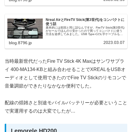
Nreal AirとFireTV Stick(第3世代)をコンパクトに
使う話
基本的には前回と同じ話なんですが、FireTV Stick(第3世代)
がセールでほんのり安かったので買ってコンパクトに使う
方法を追求してみました。USB Type-CのL字ケーブルも短
いのにしたので見た目も前回よりスッキリしてます。
2023.03.07
blog.8796.jp
当時最新世代だったFire TV Stick 4K Maxはサンワサプラ
イ 400-MA134-KBと組み合わせることでXREALをUSBオ
ーディオとして使用できたのでFire TV Stickのリモコンで
音量調節ができたりなかなか便利でした。
配線の煩雑さと別途モバイルバッテリーが必要ということ
で実運用するのは大変でしたが…
Lemorele HD200