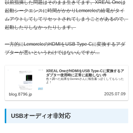
以前指摘した問題はそのまま生きてます。XREAL Oneは
起動シークエンスに時間がかかりLemoreleの給電がタイ
ムアウトしてしてリセットされてしまうことがあるので、
起動したりしなかったりします。
一方的にLemoreleのHDMIをUSB Type-Cに変換するアダ
プターが悪いというわけではないんですが…
XREAL OneがHDMIをUSB Type-Cに変換するア
ダプター使用時に正常に起動しない件
色々調べた結果をGeminiさんに報告書っぽくしてもらった
よ！
2025.07.09
blog.8796.jp
USBオーディオ非対応