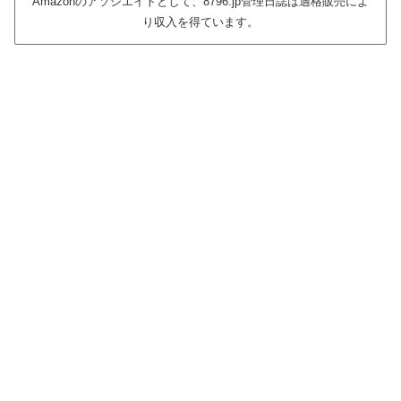
Amazonのアソシエイトとして、8796.jp管理日誌は適格販売によ
り収入を得ています。