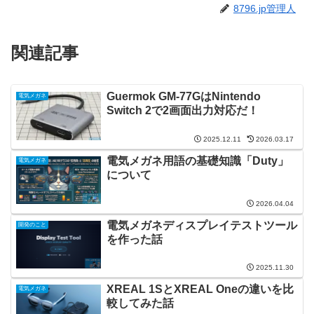
8796.jp管理人
関連記事
Guermok GM-77GはNintendo
電気メガネ
Switch 2で2画面出力対応だ！
2025.12.11
2026.03.17
電気メガネ用語の基礎知識「Duty」
電気メガネ
について
2026.04.04
電気メガネディスプレイテストツール
開発のこと
を作った話
2025.11.30
XREAL 1SとXREAL Oneの違いを比
電気メガネ
較してみた話