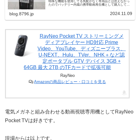
特殊な機能を使用してる気配がなく専用品とは思えなかっ
たのでバッテリー内蔵の携帯動画再生機として購入してみ
ました。結論から言えば多くの場合はRokid Stationより好
適ではないかと感じます。追記(2025/02/12)：XREAL One
2024.11.09
blog.8796.jp
との組み合わせでWi-Fi繋がらなくなる問題についてまとめ
ましたはじめに「ARグラス」やら「スマートグラス」など
と称して販売されている光学系にバードバス方式を採用し
たUSB Type-C接続サングラス型ディスプ...
RayNeo Pocket TV ストリーミングメ
ディアプレイヤー HD対応 Prime
Video、YouTube、ディズニープラス、
U-NEXT、Hulu、TVer、NHK＋など認
定ポータブル GTV デバイス 3GB +
64GB 最大 2TB のTFカードで拡張可能
RayNeo
Amazonの商品レビュー・口コミを見る
電気メガネと組み合わせる動画視聴専用機としてRayNeo
Pocket TVは好きです。
現場からは以上です。