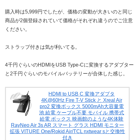
購入時は5,999円でしたが、価格の変動が大きいのと同じ
商品が2個登録されていて価格がそれぞれ違うのでご注意
ください。
ストラップ付きは気が利いてる。
4千円ぐらいのHDMIをUSB Type-Cに変換するアダプター
と2千円ぐらいのモバイルバッテリーが合体した感じ。
HDMI to USB C 変換アダプタ
4K@60Hz Fire T-V Stick と Xreal Air
pro2 変換ボックス 5000mAh大容量電
池 給電 ケーブル不要 モバイル 携帯式
給電 ボックス 映画館のような4K体験
RayNeo Air 3s AR スマート グラス HDMI モニター
拡張 VITURE One/Rokid Air/TCL nxtwear sと交換性
付き