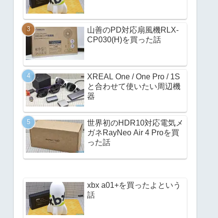
山善のPD対応扇風機RLX-
CP030(H)を買った話
XREAL One / One Pro / 1S
と合わせて使いたい周辺機
器
世界初のHDR10対応電気メ
ガネRayNeo Air 4 Proを買
った話
xbx a01+を買ったよという
話