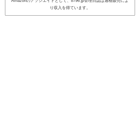
Amazonのアソシエイトとして、8796.jp管理日誌は適格販売によ
り収入を得ています。