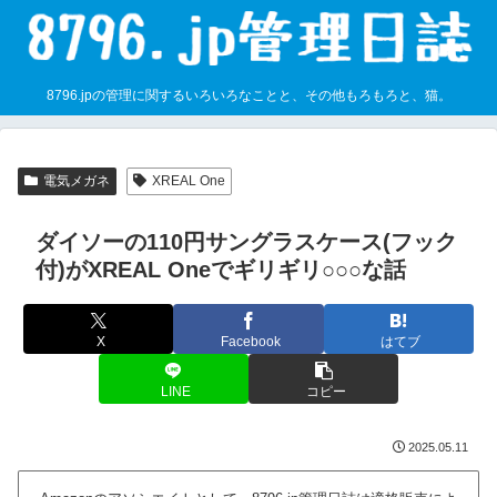
8796.jpの管理に関するいろいろなことと、その他もろもろと、猫。
電気メガネ
XREAL One
ダイソーの110円サングラスケース(フック
付)がXREAL Oneでギリギリ○○○な話
X
Facebook
はてブ
LINE
コピー
2025.05.11