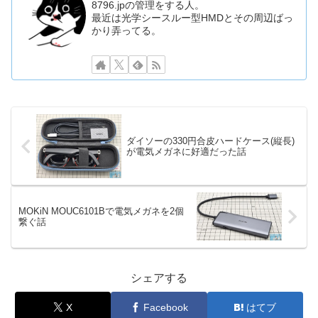
8796.jpの管理をする人。
最近は光学シースルー型HMDとその周辺ばっ
かり弄ってる。
ダイソーの330円合皮ハードケース(縦長)
が電気メガネに好適だった話
MOKiN MOUC6101Bで電気メガネを2個
繋ぐ話
シェアする
X
Facebook
はてブ