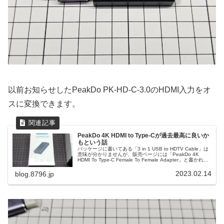
以前お知らせしたPeakDo PK-HD-C-3.0のHDMI入力をオ
スに変換できます。
PeakDo 4K HDMI to Type-Cが過去最高に良いか
もという話
パッケージに書いてある「3 in 1 USB to HDTV Cable」は
意味が分かりませんが、販売ページには「PeakDo 4K
HDMI To Type-C Female To Female Adapter」と書かれて
ます。型番はPK-HD-C-3.0いつものようにNreal Airなど
USB Type-C DP Alt入力しかないディスプレイでHDMI出力
2023.02.14
blog.8796.jp
の機器を利用するための変換アダプターです。