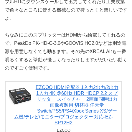
フルHDにダウンスケールして出力してくれたり工夫次第
で色々なところに使える機械なので持っとくと楽しいです
よ。
ちなみにこのスプリッターはHDMIから給電してくれるの
で、PeakDo PK-HD-C-3.0やGOOVIS HC2.0などは別途電
源を用意しなくても動きます。その先のXREAL Airも一番
明るくすると挙動が怪しくなったりしますがだいたい動く
のですごく便利です。
EZCOO HDMI分配器 1入力2出力/2出力
1入力 4K @60Hz HDR HDCP 2.2 スプ
リッター スイッチャー 2画面同時出力
画像複製用 切替器 任天堂
Switch/PS5/PS4/Xbox Series XS/ゲー
ム機/テレビ/モニター/プロジェクター 対応-EZ-
SP12H2
EZCOO