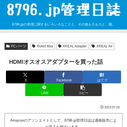
8796.jpの管理に関するいろいろなことと、その他もろもろと、猫。
PCパーツ
Rokid Max
XREAL Adapter
XREAL Air
HDMIオスオスアダプターを買った話
X
Facebook
はてブ
LINE
コピー
2023.07.03
Amazonのアソシエイトとして、8796.jp管理日誌は適格販売によ
り収入を得ています。