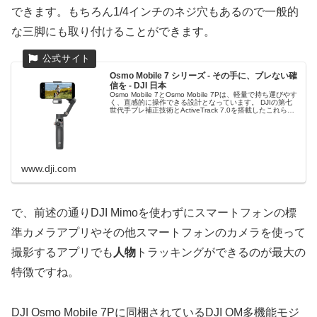
できます。もちろん1/4インチのネジ穴もあるので一般的
な三脚にも取り付けることができます。
Osmo Mobile 7 シリーズ - その手に、ブレない確
信を - DJI 日本
Osmo Mobile 7とOsmo Mobile 7Pは、軽量で持ち運びやす
く、直感的に操作できる設計となっています。 DJIの第七
世代手ブレ補正技術とActiveTrack 7.0を搭載したこれらの
スマートフォンジンバルは、三軸手ブレ補正機構とインテ
リジェント追尾機能を新たな次元へと進化させます。多彩
なインテリジェント機能を活用することで、シネマティッ
ク品質の映像をこれまでになく簡単に撮影できます。
www.dji.com
で、前述の通りDJI Mimoを使わずにスマートフォンの標
準カメラアプリやその他スマートフォンのカメラを使って
撮影するアプリでも
人物
トラッキングができるのが最大の
特徴ですね。
DJI Osmo Mobile 7Pに同梱されているDJI OM多機能モジ