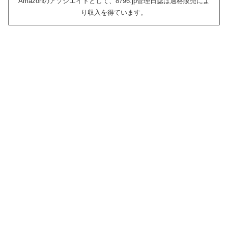
Amazonのアソシエイトとして、8796.jp管理日誌は適格販売によ
り収入を得ています。