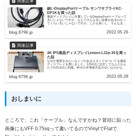
細いDisplayPortケーブル サンワサプライKC-
DP1Kを買った話
液晶ディスプレイに付属しているDisplayPortケーブルって
太いじゃないですか。なんでそんな太い必要があるのかっ
てぐらい太いじゃないですか。しかも長いし、そんな太く
なくてよくない？ってぐらい太いじゃないですか。という
ことで、細そうなDisplayPortケーブルを探してたらほどほ
2022.05.26
blog.8796.jp
どの価格で見かけたので注文しました。
4K IPS液晶ディスプレイLenovo L32p-30を買っ
た話
なぜか箸置きみたいなミゾがあるスタンドがついてる液晶
ディスプレイを買いました。3月6日に注文してなんだかん
だで5月18日に到着。昨今の半導体不足のせいなのかなん
かよく分かりませんが納期はものすごく長いですね。なぜ
これを選んだのか2020年にテレワークが一般化した時に
2022.05.28
blog.8796.jp
LG 32UL750-Wを購入し、液晶を外したThinkPad E495と
ともにUSB Type-Cケーブル1本で繋いで使ってたんですけ
ど、2022年3月にディスプレイのUSB Type-Cが壊れたっぽ
くて給電もされなければ映像入力も受け付けない...
おしまいに
ところで、これ「ケーブル」なんですかね？冒頭に貼った
画像にもVFF 0.75sqって書いてるのでVinylでFlatで