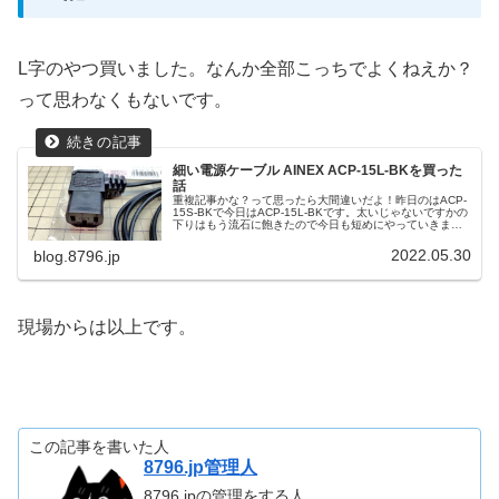
L字のやつ買いました。なんか全部こっちでよくねえか？
って思わなくもないです。
細い電源ケーブル AINEX ACP-15L-BKを買った
話
重複記事かな？って思ったら大間違いだよ！昨日のはACP-
15S-BKで今日はACP-15L-BKです。太いじゃないですかの
下りはもう流石に飽きたので今日も短めにやっていきまし
ょう。
2022.05.30
blog.8796.jp
現場からは以上です。
この記事を書いた人
8796.jp管理人
8796.jpの管理をする人。