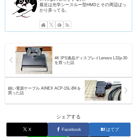
最近は光学シースルー型HMDとその周辺ばっ
かり弄ってる。
4K IPS液晶ディスプレイLenovo L32p-30
を買った話
細い電源ケーブル AINEX ACP-15L-BKを
買った話
シェアする
X
Facebook
はてブ