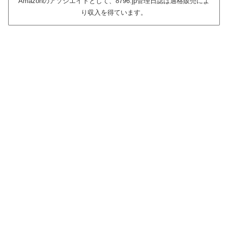
Amazonのアソシエイトとして、8796.jp管理日誌は適格販売によ
り収入を得ています。