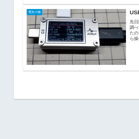
US
電気小物
先日
調べ
たの
ら操
くな