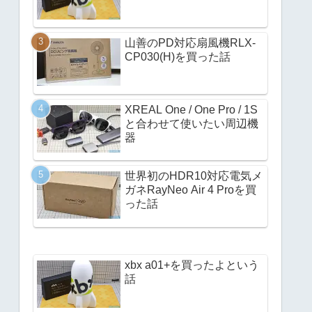
山善のPD対応扇風機RLX-
CP030(H)を買った話
XREAL One / One Pro / 1S
と合わせて使いたい周辺機
器
世界初のHDR10対応電気メ
ガネRayNeo Air 4 Proを買
った話
xbx a01+を買ったよという
話