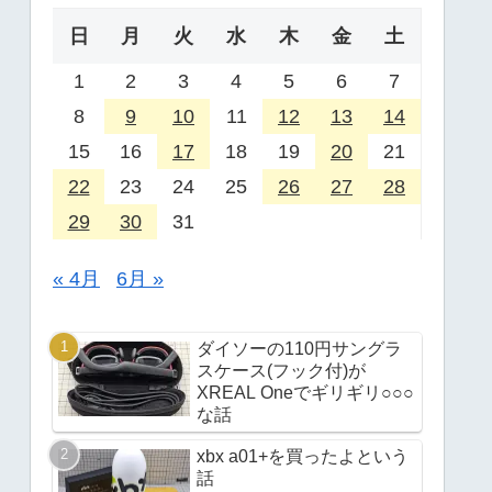
日
月
火
水
木
金
土
1
2
3
4
5
6
7
8
9
10
11
12
13
14
15
16
17
18
19
20
21
22
23
24
25
26
27
28
29
30
31
« 4月
6月 »
ダイソーの110円サングラ
スケース(フック付)が
XREAL Oneでギリギリ○○○
な話
xbx a01+を買ったよという
話