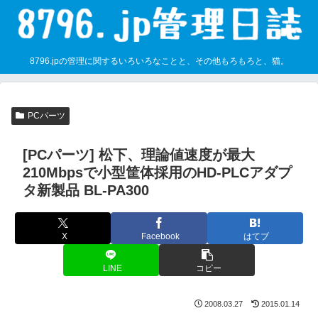
8796.jpの管理に関するいろいろなことと、その他もろもろと、猫。
PCパーツ
[PCパーツ] 松下、理論値速度が最大
210Mbpsで小型筐体採用のHD-PLCアダプ
タ新製品 BL-PA300
X
Facebook
はてブ
LINE
コピー
2008.03.27
2015.01.14