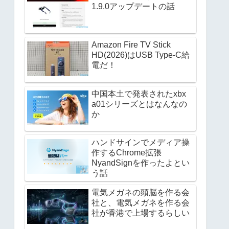
1.9.0アップデートの話
Amazon Fire TV Stick
HD(2026)はUSB Type-C給
電だ！
中国本土で発表されたxbx
a01シリーズとはなんなの
か
ハンドサインでメディア操
作するChrome拡張
NyandSignを作ったよとい
う話
電気メガネの頭脳を作る会
社と、電気メガネを作る会
社が香港で上場するらしい