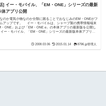
電話] イー・モバイル、「EM・ONE」シリーズの最新
本体アプリ公開
なのか電気小物なのか分類に困ることでおなじみのEM・ONEがフ
ムアップです。 イー・モバイルは、シャープ製の携帯情報端末
M・ONE」および「EM・ONE α」の本体アプリの最新版を公開し
 イー・モバイル、「EM・ONE」シリーズの最新版本体アプリ公
- ケータイWatch えもねはずいぶん頻繁にバージョンアップされ
らやましい限りです。 シャープはどえすにもうちょっと情熱を
て接していただきたい… 3月になったのにまだ絵文字対応しない
2008.03.06
2015.01.14
8796.jp管理人
 更新内容は安定性の向上とか。 更新が...