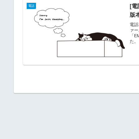
[
電話
版
電話
ァー
「E
た。
開 
てう
持っ
し。