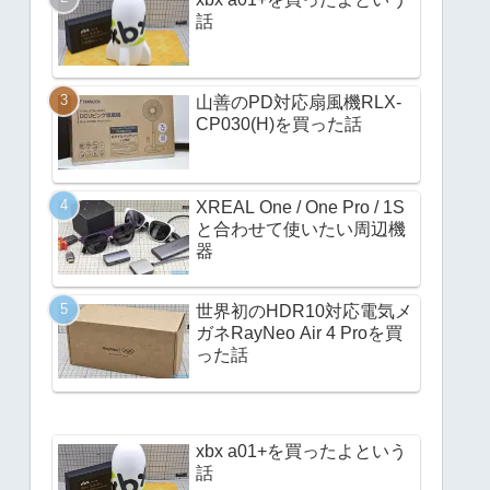
話
山善のPD対応扇風機RLX-
CP030(H)を買った話
XREAL One / One Pro / 1S
と合わせて使いたい周辺機
器
世界初のHDR10対応電気メ
ガネRayNeo Air 4 Proを買
った話
xbx a01+を買ったよという
話