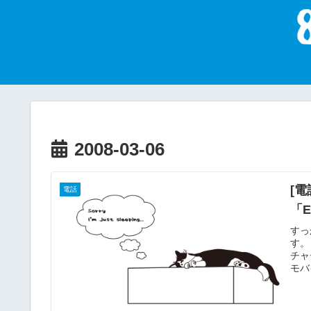
2008-03-06
[
電話
「
すっ
す。
チャ
モバ
Wa
らチ
額の