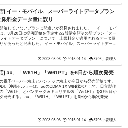
何時に加入しても24時まで使い...
電話] イー・モバイル、スーパーライトデータプラン
上限料金データ量に誤り
開始していないプランに間違いが発見されました。 イー・モバ
は、3月28日に提供開始を予定する2段階定額制の新プラン「スー
ライトデータプラン」について、上限料金が適用されるデータ量
りがあったと発表した。 イー・モバイル、スーパーライトデータ
ンの上限料金データ量に誤り - BroadBand Watch 先日発表され
迷を極めているイー･モバイルの新料金プランです。上限は17MB
思ってたら実は14MBでしたってことのようです。どうせすぐ満タ
2008.03.06
2015.01.14
8796.jp管理人
なるからどうでもいいｗ ついでにライ...
話] au、「W61H」「W61PT」を6日から順次発売
の電子ペーパー端末とパンテック端末が今日から発売開始です。
DI、沖縄セルラーは、auのCDMA 1X WIN端末として、日立製作
の「W61H」とパンテック＆キュリテル製「W61PT」を3月6日か
次発売する。 au、「W61H」「W61PT」を6日から順次発売 - ケ
イWatch 先日ビックカメラに行った時にW61Hのモックが出て
のでぼちぼちかしらと思ってたら発表された。なんと、沖縄が今
らなのに関東が20日の不思議！！2週間は違いすぎだろう常識的
えて… 電子ペーパーがプ...
2008.03.06
2015.01.14
8796.jp管理人