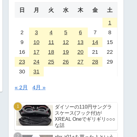
日
月
火
水
木
金
土
1
2
3
4
5
6
7
8
9
10
11
12
13
14
15
16
17
18
19
20
21
22
23
24
25
26
27
28
29
30
31
« 2月
4月 »
ダイソーの110円サングラ
スケース(フック付)が
XREAL Oneでギリギリ○○○
な話
xbx a01+を買ったよという