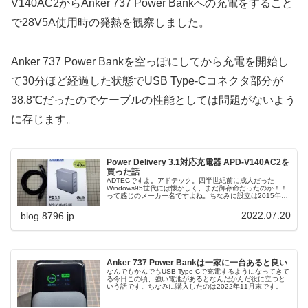
V140AC2からAnker 737 Power Bankへの充電をすること
で28V5A使用時の発熱を観察しました。
Anker 737 Power Bankを空っぽにしてから充電を開始し
て30分ほど経過した状態でUSB Type-Cコネクタ部分が
38.8℃だったのでケーブルの性能としては問題がないよう
に存じます。
Power Delivery 3.1対応充電器 APD-V140AC2を
買った話
ADTECですよ。アドテック。四半世紀前に成人だった
Windows95世代には懐かしく、まだ御存命だったのか！！
って感じのメーカー名ですよね。ちなみに設立は2015年だ
そうです。最初140W出力と聞いて「あーよくある合計
140Wね。どうせ1ポート最大100Wでしょう？」って思っ
2022.07.20
blog.8796.jp
てたんですが、豈図らんやPD3.1 EPR対応の1ポート最大
140Wな充電器でした。すごい！EPRはExtended Power
Rangeの略だそうです。最大240Wまでの規格ですが、こ
れは140Wまで対応。
Anker 737 Power Bankは一家に一台あると良い
なんでもかんでもUSB Type-Cで充電するようになってきて
る今日この頃、強い電池があるとなんだかんだ役に立つと
いう話です。ちなみに購入したのは2022年11月末です。