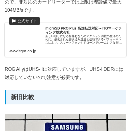
ので、非対応のカードリーダーでは上限は理論値で最大
104MB/sです。
microSD PRO Plus 高速転送対応 – ITGマーケテ
ィング株式会社
新しい頼りになる相棒あなたのアクション満載の生活のた
めに。強化された書き込み速度と信頼できるパフォーマン
スにより、スマートフォンやドローンでシームレスな4K
UHDビデオをキャプチャできます。ゲームデバイスまたは
タブレットのストレージを拡張して、よりパフォーマンス
www.itgm.co.jp
重視のゲームをプレイできます。デバイスに関係なく、外
出先でも速度と容量を確保できます。1. 全ての容量で 4K
UHD ビデオをサポート。ホストデバイスの互換性は異なる
場合があります。 ・UHS-I DDR200対応「SDカードリーダ
ー」はこちら・...
ROG AllyはUHS-IIに対応していますが、UHS-I DDRには
対応していないので注意が必要です。
新旧比較