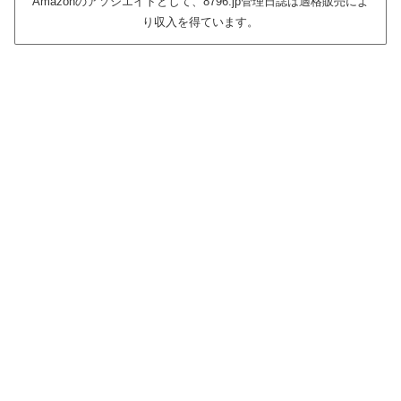
Amazonのアソシエイトとして、8796.jp管理日誌は適格販売によ
り収入を得ています。