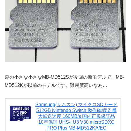
裏の小さな小さなMB-MD512Sが今回の新モデルで、MB-
MD512Kが以前のモデルです。難易度高いなあ…
Samsung(サムスン) マイクロSDカード
512GB Nintendo Switch 動作確認済 最
大転送速度 160MB/s 国内正規保証品
10年保証 UHS-I U3 V30 microSDXC
PRO Plus MB-MD512KA/EC