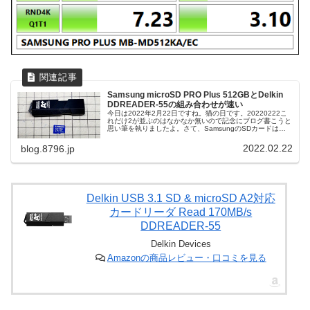
Samsung microSD PRO Plus 512GBとDelkin
DDREADER-55の組み合わせが速い
今日は2022年2月22日ですね。猫の日です。20220222こ
れだけ2が並ぶのはなかなか無いので記念にブログ書こうと
思い筆を執りましたよ。さて、SamsungのSDカードは国
内外の価格差があまりなく、安心して正規品をアマゾンジ
ャパン合同会社で購入できると言うことで必要になるとよ
2022.02.22
blog.8796.jp
く買ってるんですが、先日(2021年10月)リニューアルした
PRO PlusシリーズがSDカードの規格を超えた速度がでる
と評判だったので買ったのに書かずにいたのを思い出した
のでせっかくなので書いときます。国内代理店のリリース
はこれ高...
Delkin USB 3.1 SD & microSD A2対応
カードリーダ Read 170MB/s
DDREADER-55
Delkin Devices
Amazonの商品レビュー・口コミを見る