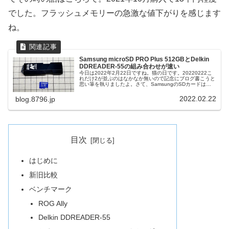
でした。フラッシュメモリーの急激な値下がりを感じます
ね。
Samsung microSD PRO Plus 512GBとDelkin
DDREADER-55の組み合わせが速い
今日は2022年2月22日ですね。猫の日です。20220222こ
れだけ2が並ぶのはなかなか無いので記念にブログ書こうと
思い筆を執りましたよ。さて、SamsungのSDカードは国
内外の価格差があまりなく、安心して正規品をアマゾンジ
ャパン合同会社で購入できると言うことで必要になるとよ
2022.02.22
blog.8796.jp
く買ってるんですが、先日(2021年10月)リニューアルした
PRO PlusシリーズがSDカードの規格を超えた速度がでる
と評判だったので買ったのに書かずにいたのを思い出した
のでせっかくなので書いときます。国内代理店のリリース
はこれ高...
目次
はじめに
新旧比較
ベンチマーク
ROG Ally
Delkin DDREADER-55