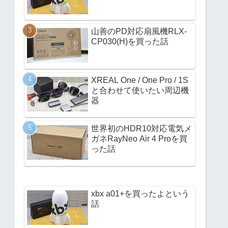
山善のPD対応扇風機RLX-
CP030(H)を買った話
XREAL One / One Pro / 1S
と合わせて使いたい周辺機
器
世界初のHDR10対応電気メ
ガネRayNeo Air 4 Proを買
った話
xbx a01+を買ったよという
話