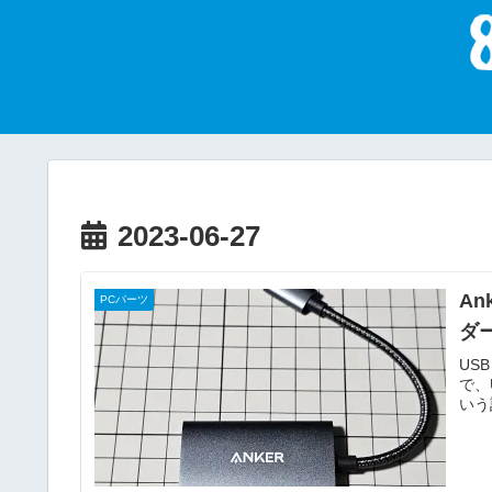
2023-06-27
An
PCパーツ
ダ
US
で、
いう話