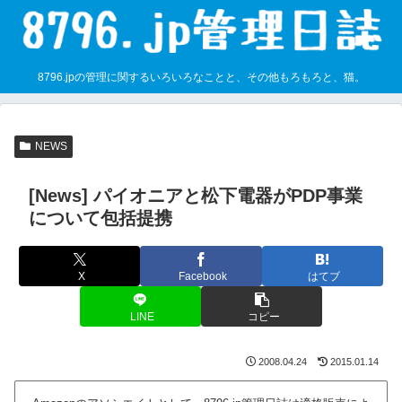
8796.jpの管理に関するいろいろなことと、その他もろもろと、猫。
NEWS
[News] パイオニアと松下電器がPDP事業
について包括提携
X
Facebook
はてブ
LINE
コピー
2008.04.24
2015.01.14