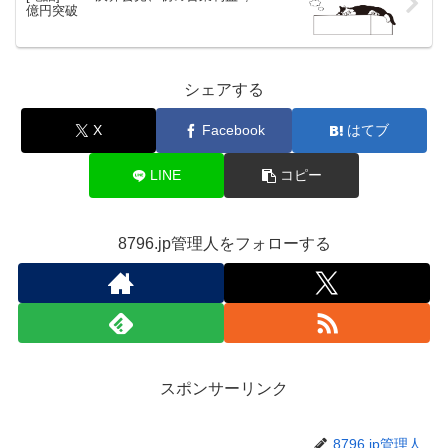
た？もうちょっと競合が頑張ってくれないと成長しません
ぜ？また調子に乗ってゲーム事業に参入とかしてくれたら
笑えるけど流石にもうそんな馬鹿なことはしないかな？
この記事を書いた人
8796.jp管理人
8796.jpの管理をする人。
最近は光学シースルー型HMDとその周辺ばっ
かり弄ってる。
[電気小物] 国内外の高級モデルが揃う
「春のヘッドホン祭」が開催