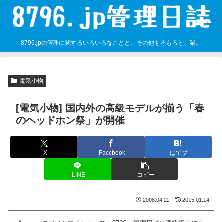
8796.jpの管理に関するいろいろなことと、その他もろもろと、猫。
電気小物
[電気小物] 国内外の高級モデルが揃う「春
のヘッドホン祭」が開催
X
Facebook
はてブ
LINE
コピー
2008.04.21
2015.01.14