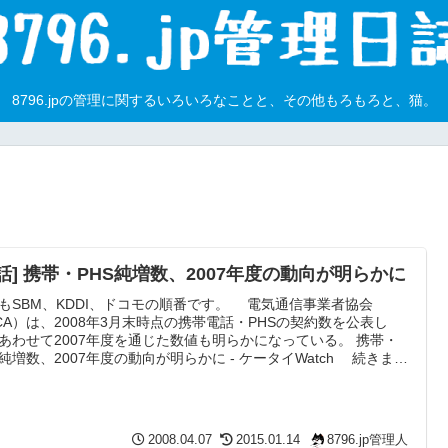
8796.jpの管理に関するいろいろなことと、その他もろもろと、猫。
電話] 携帯・PHS純増数、2007年度の動向が明らかに
もSBM、KDDI、ドコモの順番です。 電気通信事業者協会
CA）は、2008年3月末時点の携帯電話・PHSの契約数を公表し
あわせて2007年度を通じた数値も明らかになっている。 携帯・
S純増数、2007年度の動向が明らかに - ケータイWatch 続きまし
4位。イー・モバイルが意外にも13万も増えた！！音声開始のお
なのかしらね。EMnet加入者は1万ちょっとなので、データカード
てる人が音声の維持費が無料だからとりあえず買うだけ買ってみ
的な感じなのかな？それともノートPCと...
2008.04.07
2015.01.14
8796.jp管理人