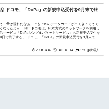
電話] ドコモ、「DoPa」の新規申込受付を9月末で終
う、昔は憧れたなぁ。でもPHSのデータカードが出てきてそうで
くなったよｗ NTTドコモは、PDC方式のネットワークを利用し
信サービス「DoPaシングルパケットサービス」の新規申込受付を
30日で終了する。 ドコモ、「DoPa」の新規申込受付を9月末で終
- ケータイWatch 現在どれぐらい利用している人がいるのかわか
いし、新規で申し込む人なんてそりゃあもうレアなんてレベルじ
いぐらい少なそうだ。 定点観測するような特殊な業務用の機械
2008.04.07
2015.01.14
8796.jp管理人
うような場合にはパケット単価のDoPaが良...