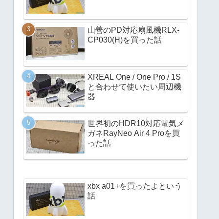
山善のPD対応扇風機RLX-
CP030(H)を買った話
XREAL One / One Pro / 1S
と合わせて使いたい周辺機
器
世界初のHDR10対応電気メ
ガネRayNeo Air 4 Proを買
った話
xbx a01+を買ったよという
話