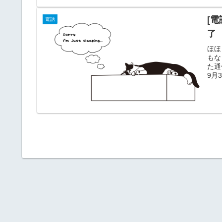
[
電話
了
ほほ
もな
た通
9月
了 
らな
ゃな
を使