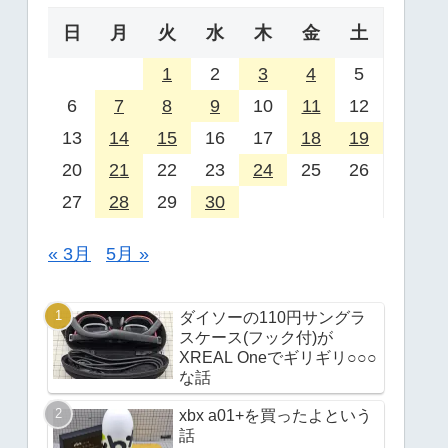
日
月
火
水
木
金
土
1
2
3
4
5
6
7
8
9
10
11
12
13
14
15
16
17
18
19
20
21
22
23
24
25
26
27
28
29
30
« 3月
5月 »
ダイソーの110円サングラ
スケース(フック付)が
XREAL Oneでギリギリ○○○
な話
xbx a01+を買ったよという
話