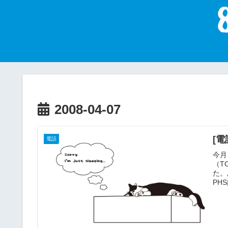
2008-04-07
[
電話
今月
（T
た。
PH
て第
かげ
持っ
よう