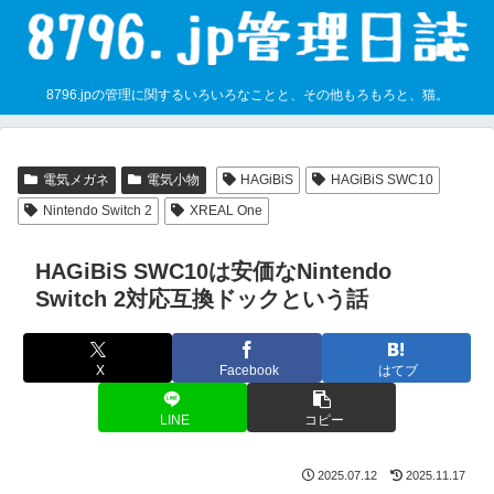
8796.jpの管理に関するいろいろなことと、その他もろもろと、猫。
電気メガネ
電気小物
HAGiBiS
HAGiBiS SWC10
Nintendo Switch 2
XREAL One
HAGiBiS SWC10は安価なNintendo
Switch 2対応互換ドックという話
X
Facebook
はてブ
LINE
コピー
2025.07.12
2025.11.17