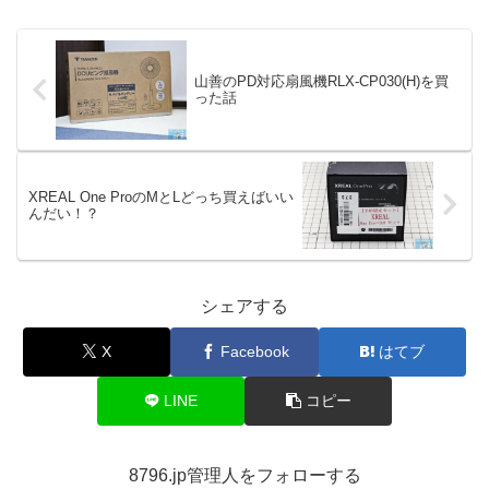
山善のPD対応扇風機RLX-CP030(H)を買
った話
XREAL One ProのMとLどっち買えばいい
んだい！？
シェアする
X
Facebook
はてブ
LINE
コピー
8796.jp管理人をフォローする