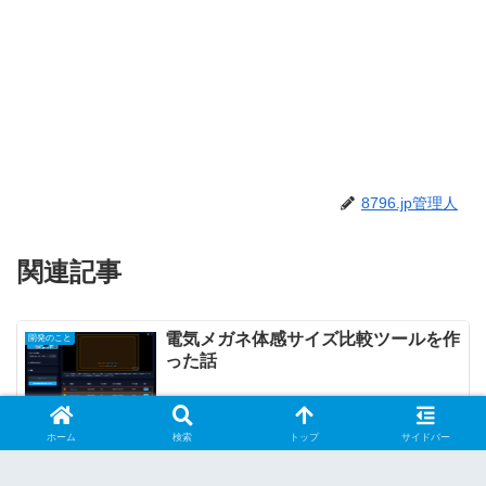
8796.jp管理人
関連記事
電気メガネ体感サイズ比較ツールを作
開発のこと
った話
2025.11.29
XREAL OneがEDIDエミュレーター
ホーム
検索
トップ
サイドバー
電気メガネ
でお手軽に720p対応できたという話