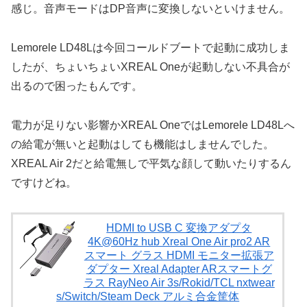
感じ。音声モードはDP音声に変換しないといけません。
Lemorele LD48Lは今回コールドブートで起動に成功しま
したが、ちょいちょいXREAL Oneが起動しない不具合が
出るので困ったもんです。
電力が足りない影響かXREAL OneではLemorele LD48Lへ
の給電が無いと起動はしても機能はしませんでした。
XREAL Air 2だと給電無しで平気な顔して動いたりするん
ですけどね。
HDMI to USB C 変換アダプタ
4K@60Hz hub Xreal One Air pro2 AR
スマート グラス HDMI モニター拡張ア
ダプター Xreal Adapter ARスマートグ
ラス RayNeo Air 3s/Rokid/TCL nxtwear
s/Switch/Steam Deck アルミ合金筐体