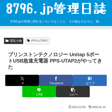
8796.jpの管理に関するいろいろなことと、その他もろもろと、猫。
電気小物
PPS-UTAP2
プリンストンテクノロジー Unitap 5ポー
トUSB急速充電器 PPS-UTAP2がやってき
た
X
Facebook
はてブ
LINE
コピー
2013.12.03
2015.01.14