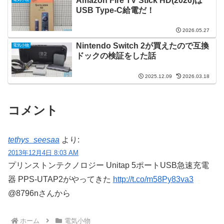
Amazon Fire TV Stick HD(2026)は
USB Type-C給電だ！
2026.05.27
Nintendo Switch 2が買えたので互換
電気小物
ドックの検証をした話
2025.12.09
2026.03.18
コメント
tethys_seesaa
より:
2013年12月4日 8:03 AM
プリンストンテクノロジー Unitap 5ポートUSB急速充電
器 PPS-UTAP2がやってきた
http://t.co/m58Py83va3
@8796nさんから
ホーム
電気小物