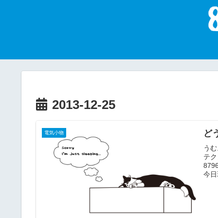
2013-12-25
ど
電気小物
うむ
テク
87
今日
くや