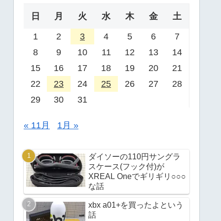
日
月
火
水
木
金
土
1
2
3
4
5
6
7
8
9
10
11
12
13
14
15
16
17
18
19
20
21
22
23
24
25
26
27
28
29
30
31
« 11月
1月 »
ダイソーの110円サングラ
スケース(フック付)が
XREAL Oneでギリギリ○○○
な話
xbx a01+を買ったよという
話