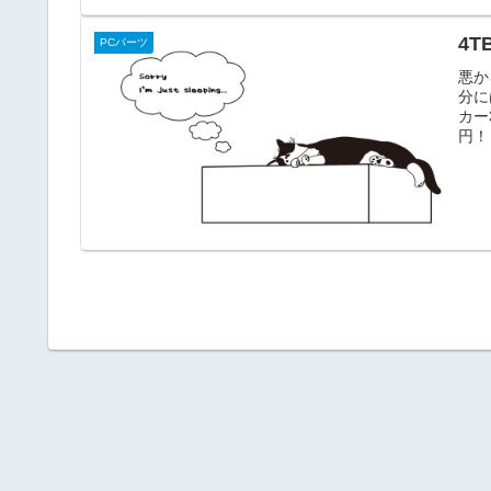
4T
PCパーツ
悪か
分に
カー
円！！
4TB
St