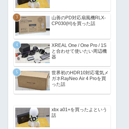
山善のPD対応扇風機RLX-
CP030(H)を買った話
XREAL One / One Pro / 1S
と合わせて使いたい周辺機
器
世界初のHDR10対応電気メ
ガネRayNeo Air 4 Proを買
った話
xbx a01+を買ったよという
話