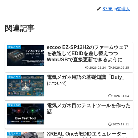
8796.jp管理人
関連記事
ezcoo EZ-SP12H2のファームウェア
電気メガネ
を改造してEDIDを差し替えつつ
WebUSBで直接更新できるようにし
た話
2026.02.24
2026.02.25
電気メガネ用語の基礎知識「Duty」
電気メガネ
について
2026.04.04
電気メガネ目のテストツールを作った
電気メガネ
話
2025.12.11
XREAL OneがEDIDエミュレーター
電気メガネ