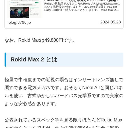
Rokid AR Liteの先行販売がKickstarterで開始！
Rokidの新製品であるところのRokid AR LiteがKickstarterに
おいて先行販売が始りました。2024年6月2日までSuper
Early Bird特価で購入することができます。Rokid Max 2と
Rokid Station 2を単品で購入することもでき、納品予定は
2024年9月だそうです。
2024.05.28
blog.8796.jp
なお、Rokid Maxは49,800円です。
Rokid Max 2 とは
軽量で中程度までの近視の場合はインサートレンズ無しで
調節できる電気メガネです。おそらくNreal Airと同じパネ
ルを使い、古式ゆかしいバードバス光学系ですので実家の
ような安心感があります。
公表されているスペック等を見る限りほとんどRokid Max
と変わらないんですが、画面の端のぼやけを完全に解消し