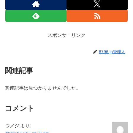
[電話] Galaxy SII GT-I9100の画面モード
を弄る
music beta by Googleがやってき
aqwsedrftyghujiko
シェアする
X
Facebook
はてブ
LINE
コピー
8796.jp管理人をフォローする