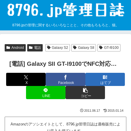
8796.jpの管理に関するいろいろなことと、その他もろもろと、猫。
Android
電話
Galaxy S2
Galaxy SII
GT-I9100
[電話] Galaxy SII GT-I9100でNFC対応…
X
Facebook
はてブ
LINE
コピー
2011.06.17
2015.01.14
Amazonのアソシエイトとして、8796.jp管理日誌は適格販売によ
り収入を得ています。