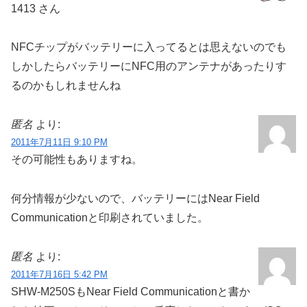
2011年6月17日 11:27 PM
突然すみません。質問が有るのですが、国際版の
S2でテザリングをするときはAPNがドコモ版のように別
のものに変えられる事は有りませんか？
8796.jp管理人
より:
2011年6月20日 10:55 AM
ウメジさん遅くなりました。
SIMフリーのUK版GT-I9100ではテザリング時にAPN変更
されません。
変更する設定もされてませんし、変更先も設定されていな
いので変更されることはありません。
自分でframework-res.apkを書き換えてテザリング時に接
続先を変更することは可能ですがｗ