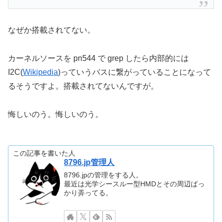
init.rc でも設定してるんですが
https://github.com/GalaxySII/initramfs-
galaxysii/blob/master/i9100-2.3.3-
xwke7/init.rc#L427