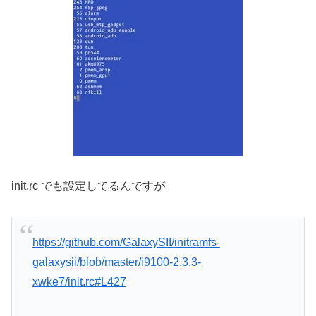
/system/etc/permissions/android.hardware.nfc.xml に置い
て再起動しましょう。
しかしなんで NFC 搭載しなかったんでしょうね。技術的
な問題なのか電波的な問題なのかどうなのか…
参考までに、以下は cat /proc/misc の結果なんですが、
pn544(
PDF注意
) って Nexus S に搭載されてる NFC のチ
ップなんですよね…