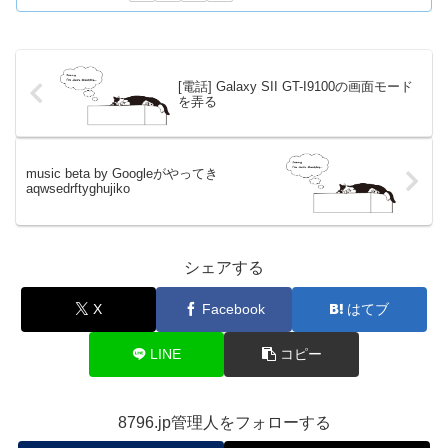
なぜか搭載されてない。
カーネルソースを pn544 で grep したら内部的には
I2C(
Wikipedia
)っていうバスに繋がっていることになって
るそうですよ。搭載されてないんですが。
悔しいのう。悔しいのう。
この記事を書いた人
8796.jp管理人
8796.jpの管理をする人。
最近は光学シースルー型HMDとその周辺ばっ
かり弄ってる。