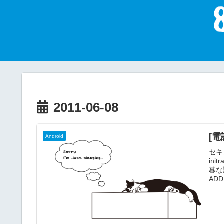
2011-06-08
[電話
Android
セキ
in
暮な
ADD
ati
ad
グに