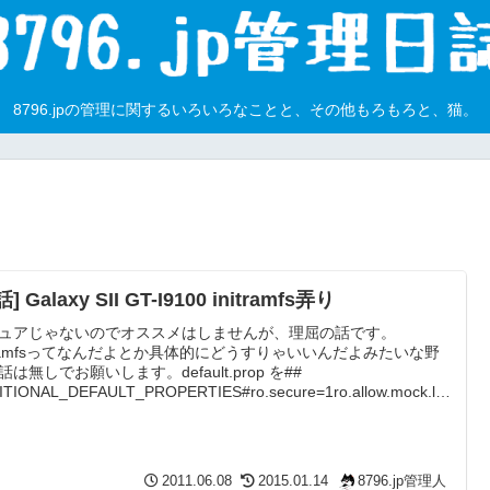
8796.jpの管理に関するいろいろなことと、その他もろもろと、猫。
] Galaxy SII GT-I9100 initramfs弄り
ュアじゃないのでオススメはしませんが、理屈の話です。
itramfsってなんだよとか具体的にどうすりゃいいんだよみたいな野
話は無しでお願いします。default.prop を##
ITIONAL_DEFAULT_PROPERTIES#ro.secure=1ro.allow.mock.loc
on=0ro.debuggable=0persist.service.adb.enable=0から↓にすると
b shell でいきなり # になるドキドキ感を味わえます。ついでにデバ
も便利ら...
2011.06.08
2015.01.14
8796.jp管理人