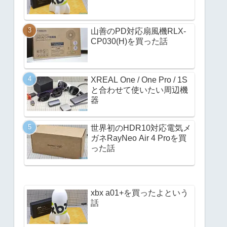
山善のPD対応扇風機RLX-
CP030(H)を買った話
XREAL One / One Pro / 1S
と合わせて使いたい周辺機
器
世界初のHDR10対応電気メ
ガネRayNeo Air 4 Proを買
った話
xbx a01+を買ったよという
話