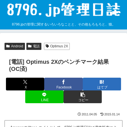
8796.jpの管理に関するいろいろなことと、その他もろもろと、猫。
Android
電話
Optimus 2X
[電話] Optimus 2Xのベンチマーク結果
(OC済)
X
Facebook
はてブ
LINE
コピー
2011.04.05
2015.01.14