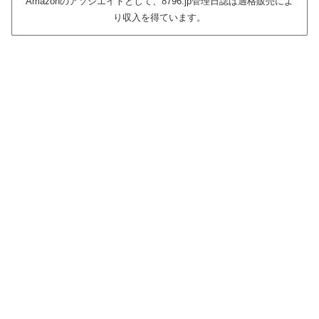
Amazonのアソシエイトとして、8796.jp管理日誌は適格販売によ
り収入を得ています。