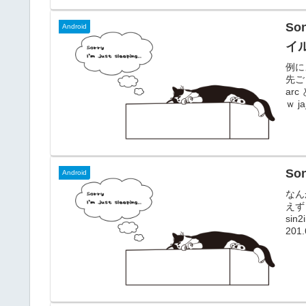
So
Android
イ
例によ
先ご
ar
ｗ ja
rem
tethe
So
Android
なん
えず 
si
20
るとか
くね
はは