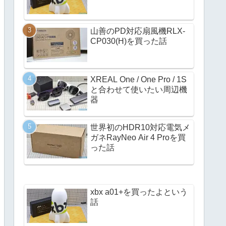
山善のPD対応扇風機RLX-
CP030(H)を買った話
XREAL One / One Pro / 1S
と合わせて使いたい周辺機
器
世界初のHDR10対応電気メ
ガネRayNeo Air 4 Proを買
った話
xbx a01+を買ったよという
話