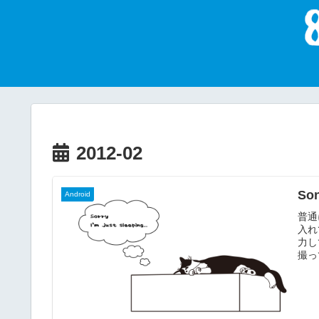
2012-02
So
Android
普通
入れ
力し
撮っ
っち
せん
ょっ