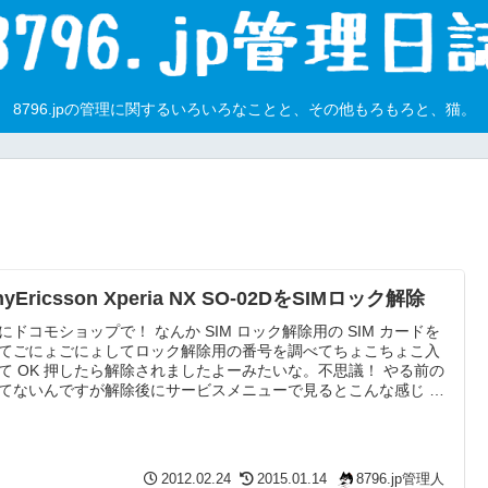
8796.jpの管理に関するいろいろなことと、その他もろもろと、猫。
nyEricsson Xperia NX SO-02DをSIMロック解除
にドコモショップで！ なんか SIM ロック解除用の SIM カードを
てごにょごにょしてロック解除用の番号を調べてちょこちょこ入
て OK 押したら解除されましたよーみたいな。不思議！ やる前の
てないんですが解除後にサービスメニューで見るとこんな感じ ち
ゃい SIM で回線入ってるの持ってないんです実は。ええ。試せま
 ちなみにBootloader の解除は許可されてません！！！！！！ ち
と SIM カッター貸してくれる紳士を探そう。あと変換下駄もｗ
2012.02.24
2015.01.14
8796.jp管理人