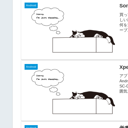
So
Android
買っ
しい
何を
ーブ
をす
いに
す。
の回収
Xp
Android
アプ
An
SC
囲気
れは
にオ
される
Android