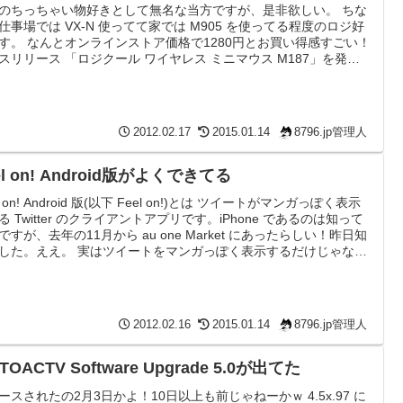
のちっちゃい物好きとして無名な当方ですが、是非欲しい。 ちな
仕事場では VX-N 使ってて家では M905 を使ってる程度のロジ好
す。 なんとオンラインストア価格で1280円とお買い得感すごい！
スリリース 「ロジクール ワイヤレス ミニマウス M187」を発売
情報 Logicool®ミニマウスM187 ちっちゃくてかわいいだけでなく
.7グラムと軽量！ ロジといえば Unifying でマウスもキーボードもレ
バー1個で使えるのが素敵なことでお馴染みですよね！USB1個で
機...
2012.02.17
2015.01.14
8796.jp管理人
el on! Android版がよくできてる
l on! Android 版(以下 Feel on!)とは ツイートがマンガっぽく表示
る Twitter のクライアントアプリです。iPhone であるのは知って
ですが、去年の11月から au one Market にあったらしい！昨日知
した。ええ。 実はツイートをマンガっぽく表示するだけじゃなく
Twitter クライアントとしてとてもよくできてる！ アイコンが
icca のカラーラベルっぽいですが「感情ストライプ」という機能を
るみたいです。 Feel on! | More...
2012.02.16
2015.01.14
8796.jp管理人
TOACTV Software Upgrade 5.0が出てた
ースされたの2月3日かよ！10日以上も前じゃねーかｗ 4.5x.97 に