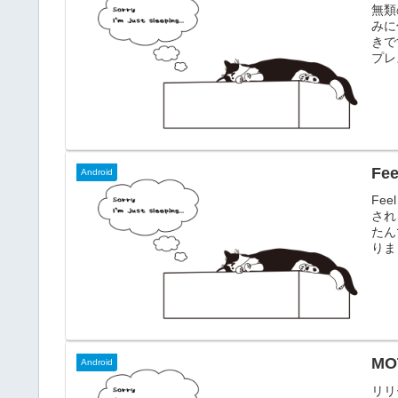
無類
みに
きで
プレ
製品
53
シー
複数の
Fe
Android
Fee
され
たん
りま
て 
tw
表して
MO
Android
リリ