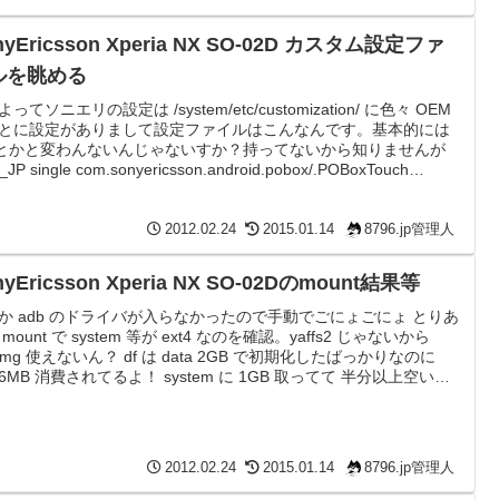
nyEricsson Xperia NX SO-02D カスタム設定ファ
ルを眺める
ってソニエリの設定は /system/etc/customization/ に色々 OEM
とに設定がありまして設定ファイルはこんなんです。基本的には
c とかと変わんないんじゃないすか？持ってないから知りませんが
_JP single com.sonyericsson.android.pobox/.POBoxTouch
ove remove remove 0 1 docomo
ring,dcmtrg.ne.jp,,,,,,,,,440,10,0,* true true ...
2012.02.24
2015.01.14
8796.jp管理人
nyEricsson Xperia NX SO-02Dのmount結果等
か adb のドライバが入らなかったので手動でごにょごにょ とりあ
mount で system 等が ext4 なのを確認。yaffs2 じゃないから
n2img 使えないん？ df は data 2GB で初期化したばっかりなのに
1.6MB 消費されてるよ！ system に 1GB 取ってて 半分以上空いて
どういうことだ！ ついでに cat /proc/meminfo MemTotal 少な
ーの？って気もしますがどこぞの acro に比べりゃ天国ですよはは
2012.02.24
2015.01.14
8796.jp管理人