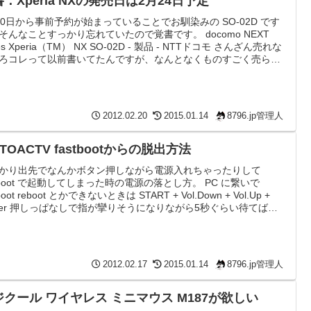
：Xperia NXの発売日は2月24日予定
10日から事前予約が始まっていることでお馴染みの SO-02D です
そんなことすっかり忘れていたので覚書です。 docomo NEXT
ies Xperia（TM） NX SO-02D - 製品 - NTTドコモ さんざん売れな
ろコレって以前書いてたんですが、なんとなくものすごく売らな
がしてきたのでむしろ予約しないと買えないんじゃないか感。 今
たりに正式な発売日出るのかなぁ。定価で買うなら量販でポイン
なぁなど悩み中。
2012.02.20
2015.01.14
8796.jp管理人
TOACTV fastbootからの脱出方法
かり出先でなんかボタン押しながら電源入れちゃったりして
stboot で起動してしまった時の電源の落とし方。 PC に繋いで
tboot reboot とかできないときは START + Vol.Down + Vol.Up +
wer 押しっぱなしで指が攣りそうになりながら5秒ぐらい待てば電
切れます。 そんだけ。 2/20追記 コメントでCHAさんから教えて
ったのですが、START + POWER で切れますね。 先日の
te5 で bootloader が 03.11 か...
2012.02.17
2015.01.14
8796.jp管理人
ジクール ワイヤレス ミニマウス M187が欲しい