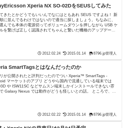
nyEricsson Xperia NX SO-02DをSEUSしてみた
てきたとかどうでもいいんでなにはともあれ SEUS ですよね！ 新
順に並んでるわけではないので適当に探しましょう。ちなみに、
選んでも本体の電源切ってボリュームダウンを押しながら USB ケ
ルを繋げば正しく認識されてちゃんと繋いだ機種のアップデート
るのでお好きなのをお選びください。 流石にどっかの(中略)みた
発売日にアップデートは出てないので再インストールになりま
 データは消える！ 普通に終了です。 あとは例によってファイル
。 S51SE 同様 sin2img で変換時にエラ...
2012.02.24
2015.01.14
8796.jp管理人
eria SmartTagsとはなんだったのか
リが公開されたと評判だったのでつい Xperia™ SmartTags -
droid マーケットのアプリ どうやら国内で流通している端末では
-03D や ISW11SC などサムスン端末しかインストールできない雰
で Galaxy Nexus では動作がどうも怪しいとの話。 ところで、こ
なんじゃらほい。 1月に Xperia S なる端末が発表されたのと同時
プションとして発表されたのが Xperia SmartTags で、国内で発売
 Xperia NX では NFC がブロ...
2012.02.22
2015.01.14
8796.jp管理人