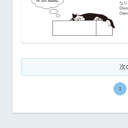
なりま
Dis
Own
Blur
から
次
1