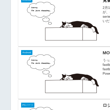
覚書
2月
が、
ser
いだ
い気
日あ
トか
MO
Android
うっ
fa
fas
Po
源が
もら
Upda
ロ
PCパーツ