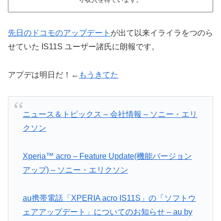
先日のドコモのアップデート
が出て以来イライラをつのら
せていた IS11S ユーザー諸氏に朗報です。
アプデは明日だ！←
もうきてた
ニュース＆トピックス – 会社情報 – ソニー・エリ
クソン
Xperia™ acro – Feature Update(機能バージョン
アップ) – ソニー・エリクソン
au携帯電話「XPERIA acro IS11S」の「ソフトウ
ェアアップデート」についてのお知らせ – au by