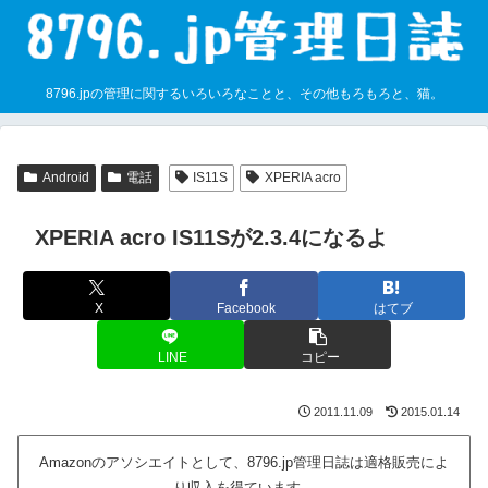
8796.jpの管理に関するいろいろなことと、その他もろもろと、猫。
Android
電話
IS11S
XPERIA acro
XPERIA acro IS11Sが2.3.4になるよ
X
Facebook
はてブ
LINE
コピー
2011.11.09
2015.01.14
Amazonのアソシエイトとして、8796.jp管理日誌は適格販売によ
り収入を得ています。