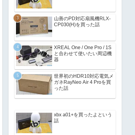
山善のPD対応扇風機RLX-
CP030(H)を買った話
XREAL One / One Pro / 1S
と合わせて使いたい周辺機
器
世界初のHDR10対応電気メ
ガネRayNeo Air 4 Proを買
った話
xbx a01+を買ったよという
話