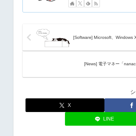
[Software] Microsoft、Wind
[News] 電子マネー「n
シ
X
LINE