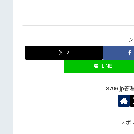
シ
X
LINE
8796.j
スポ