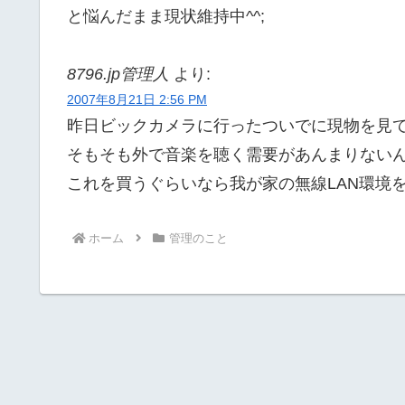
と悩んだまま現状維持中^^;
8796.jp管理人
より:
2007年8月21日 2:56 PM
昨日ビックカメラに行ったついでに現物を見
そもそも外で音楽を聴く需要があんまりない
これを買うぐらいなら我が家の無線LAN環境
ホーム
管理のこと