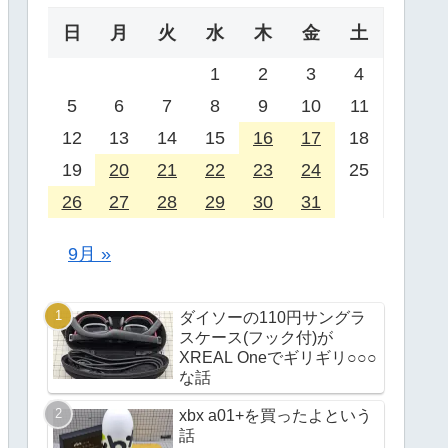
日
月
火
水
木
金
土
1
2
3
4
5
6
7
8
9
10
11
12
13
14
15
16
17
18
19
20
21
22
23
24
25
26
27
28
29
30
31
9月 »
ダイソーの110円サングラ
スケース(フック付)が
XREAL Oneでギリギリ○○○
な話
xbx a01+を買ったよという
話