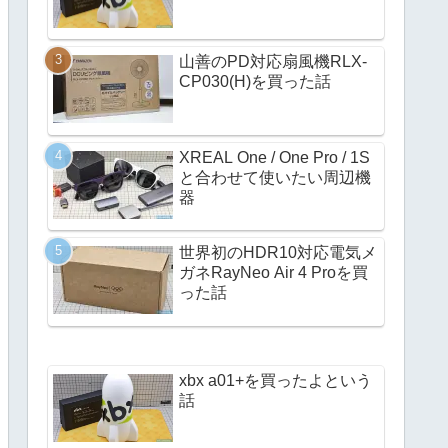
山善のPD対応扇風機RLX-
CP030(H)を買った話
XREAL One / One Pro / 1S
と合わせて使いたい周辺機
器
世界初のHDR10対応電気メ
ガネRayNeo Air 4 Proを買
った話
xbx a01+を買ったよという
話