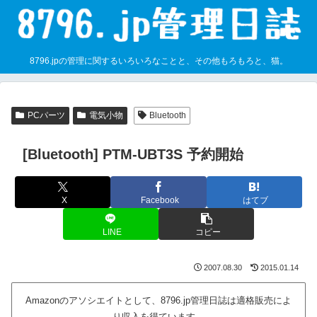
8796.jpの管理に関するいろいろなことと、その他もろもろと、猫。
PCパーツ
電気小物
Bluetooth
[Bluetooth] PTM-UBT3S 予約開始
X
Facebook
はてブ
LINE
コピー
2007.08.30
2015.01.14
Amazonのアソシエイトとして、8796.jp管理日誌は適格販売によ
り収入を得ています。