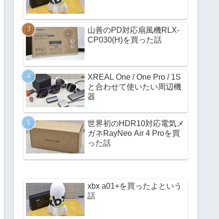
山善のPD対応扇風機RLX-
CP030(H)を買った話
XREAL One / One Pro / 1S
と合わせて使いたい周辺機
器
世界初のHDR10対応電気メ
ガネRayNeo Air 4 Proを買
った話
xbx a01+を買ったよという
話