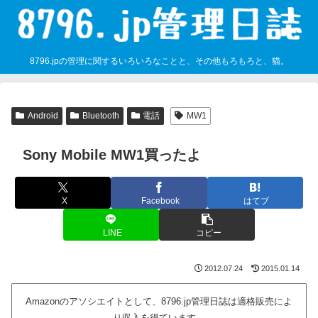
8796.jpの管理に関するいろいろなことと、その他もろもろと、猫。
Android
Bluetooth
電話
MW1
Sony Mobile MW1買ったよ
X
Facebook
はてブ
LINE
コピー
2012.07.24
2015.01.14
Amazonのアソシエイトとして、8796.jp管理日誌は適格販売によ
り収入を得ています。