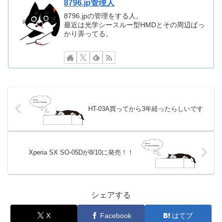
8796.jp管理人
8796.jpの管理をする人。
最近は光学シースルー型HMDとその周辺ばっ
かり弄ってる。
HT-03A買ってから3年経ったらしいです
Xperia SX SO-05Dが8/10に発売！！
シェアする
X
Facebook
はてブ