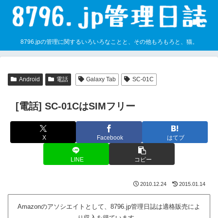
8796.jpの管理に関するいろいろなことと、その他もろもろと、猫。
Android
電話
Galaxy Tab
SC-01C
[電話] SC-01CはSIMフリー
X
Facebook
はてブ
LINE
コピー
2010.12.24
2015.01.14
Amazonのアソシエイトとして、8796.jp管理日誌は適格販売によ
り収入を得ています。