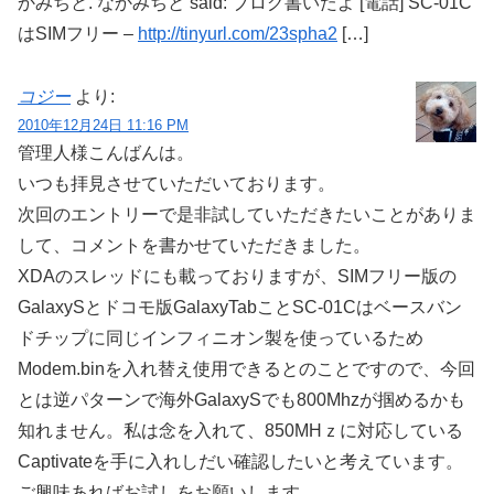
かみちと. なかみちと said: ブログ書いたよ [電話] SC-01C
はSIMフリー –
http://tinyurl.com/23spha2
[…]
コジー
より:
2010年12月24日 11:16 PM
管理人様こんばんは。
いつも拝見させていただいております。
次回のエントリーで是非試していただきたいことがありま
して、コメントを書かせていただきました。
XDAのスレッドにも載っておりますが、SIMフリー版の
GalaxySとドコモ版GalaxyTabことSC-01Cはベースバン
ドチップに同じインフィニオン製を使っているため
Modem.binを入れ替え使用できるとのことですので、今回
とは逆パターンで海外GalaxySでも800Mhzが掴めるかも
知れません。私は念を入れて、850MHｚに対応している
Captivateを手に入れしだい確認したいと考えています。
ご興味あればお試しをお願いします。