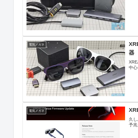
XR
電気メガネ
器
XR
中心
XR
電気メガネ
久し
予兆