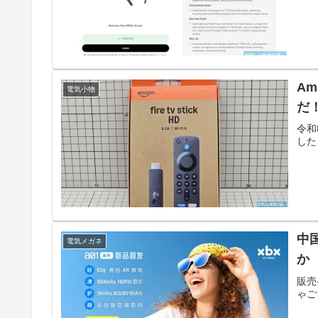
Am
電気小物
だ
令和
した
中
電気メガネ
か
販売
ゃご