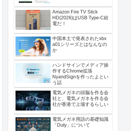
Amazon Fire TV Stick
HD(2026)はUSB Type-C給
電だ！
中国本土で発表されたxbx
a01シリーズとはなんなの
か
ハンドサインでメディア操
作するChrome拡張
NyandSignを作ったよとい
う話
電気メガネの頭脳を作る会
社と、電気メガネを作る会
社が香港で上場するらしい
電気メガネ用語の基礎知識
「Duty」について