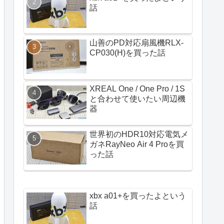
話
山善のPD対応扇風機RLX-
CP030(H)を買った話
XREAL One / One Pro / 1S
と合わせて使いたい周辺機
器
世界初のHDR10対応電気メ
ガネRayNeo Air 4 Proを買
った話
xbx a01+を買ったよという
話