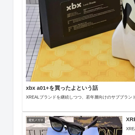
xbx a01+を買ったよという話
XREALブランドを継続しつつ、若年層向けのサブブラン
XR
電気メガネ
XR