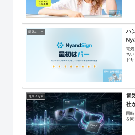
ハ
開発のこと
Ny
電気
ちい
ドサ
電
電気メガネ
社
同時
を聞