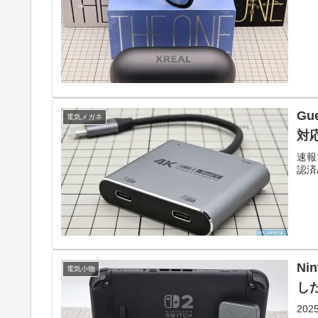
Gu
電気メガネ
対
速報で
認済
Ni
電気小物
し
20