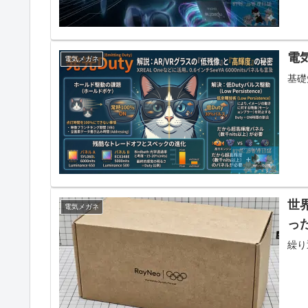
電
電気メガネ
基礎
世界
電気メガネ
っ
繰り