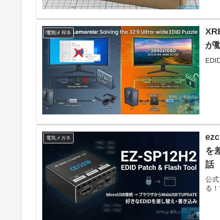
XR
電気メガネ
が
ED
ez
電気メガネ
を
話
公式
る！