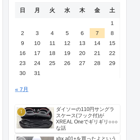
日
月
火
水
木
金
土
1
2
3
4
5
6
7
8
9
10
11
12
13
14
15
16
17
18
19
20
21
22
23
24
25
26
27
28
29
30
31
« 7月
ダイソーの110円サングラ
スケース(フック付)が
XREAL Oneでギリギリ○○○
な話
xbx a01+を買ったよという