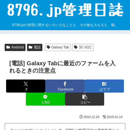
8796.jpの管理に関するいろいろなことと、その他もろもろと、猫。
Android
電話
Galaxy Tab
SC-01C
[電話] Galaxy Tabに最近のファームを入
れるときの注意点
X
Facebook
はてブ
LINE
コピー
2010.12.29
2015.01.14