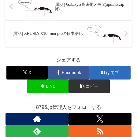
時にそれやっても証明書が違う云々で通らなかった気がす
るんだけど、普通のアプリケーションはそこまでチェック
してないのかな？
折を見て framework-res.apk をもう一度チャレンジしてみ
ようかな。失敗したらUpdateServiceで全リカバリから再
スタートなのが激しく面倒だけどｗ
この記事を書いた人
8796.jp管理人
8796.jpの管理をする人。
最近は光学シースルー型HMDとその周辺ばっ
かり弄ってる。