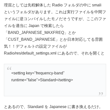
name="fmradio_strings_flightmode_on_txt">フラ
イトモードでFMラジオは使用できません。
</string>
<string
name="fmradio_strings_permission_label_txt">Re
quired to send pause intent to FM Radio.</string>
</resources>
日本語化は以上。だがしかし、せっかく日本語化してもこ
のFMラジオは標準では周波数が日本バンドに対応してい
ないので使えません。
こっちはもっと簡単(2010/09/01追記:
さらに簡単なリスク
の少ない方法がありました
)。