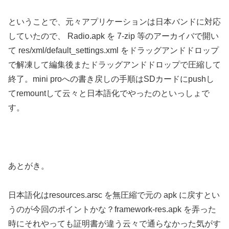
理屈としては先程解体した Radio フォルダの中に smali
というフォルダがあります。これは実行ファイルを中間フ
ァイルに逆コンパイルしたモノだそうですが、ここのファ
イルを適当に Japan で検索したら
「BAND_JAPANESE_MAXFREQ」とか
「CUST_BAND_JAPANESE」とか日本対応してる雰囲
気！！デフォルトの設定ファイルが
Radio/res/default_settings.xml にあるので、それを開くと
<setting key="frequency-band"
runtime="false">Standard</setting>