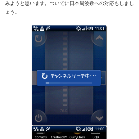
著作権的に日本語化して配布するわけにはいかないので考
え方を。
※誰かが変更して配布しているバイナリをほいほい入れる
のは法的な問題以外にもバージョンの不一致などの問題も
あるので個人的にはやめといたほうが賢明だと思います。
特にframework-res.apkなんてリソース足りないだけで起
動しなくなるかもよ！
(2010/09/01追記:apktoolの使い方をちょっとまとめました
そのいち
そのに
)
今回は「FMラジオ(/system/app/Radio.apk)」を例にして