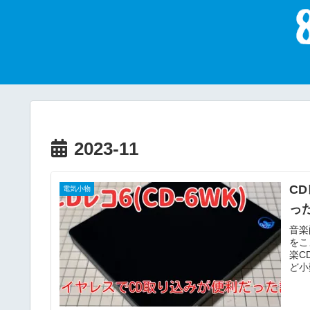
2023-11
C
電気小物
っ
音楽
をこ
楽C
ど小
BO
Au
で積