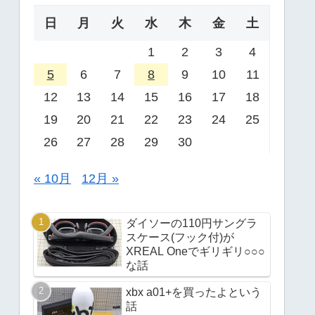
日
月
火
水
木
金
土
1
2
3
4
5
6
7
8
9
10
11
12
13
14
15
16
17
18
19
20
21
22
23
24
25
26
27
28
29
30
« 10月
12月 »
ダイソーの110円サングラ
スケース(フック付)が
XREAL Oneでギリギリ○○○
な話
xbx a01+を買ったよという
話