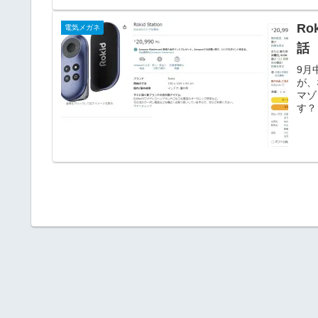
Ro
電気メガネ
話
9月
が、
マゾ
す？