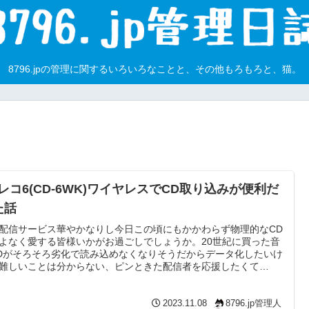
8796.jpの管理に関するいろいろなことと、その他もろもろと、猫。
Dレコ6(CD-6WK)ワイヤレスでCD取り込みが便利だ
た話
配信サービス華やかなりし今日この頃にもかかわらず物理的なCD
よなく愛する皆様いかがお過ごしでしょうか。20世紀に買った音
Dがそろそろ劣化で読み込めなくなりそうだからデータ化したいけ
難しいことは分からない、ピンときた配信者を応援したくて
OTHで同人CD買ったはいいけどスマホで聞くためにPCでExact
dio Copy使って取り込みしてスマホに転送とか面倒くさいなあとか
んでるあなたにオススメの物品です。
2023.11.08
8796.jp管理人