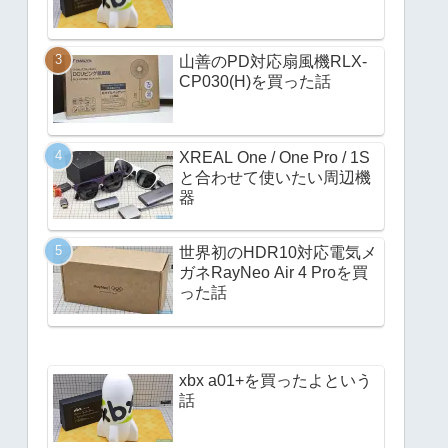
山善のPD対応扇風機RLX-
CP030(H)を買った話
XREAL One / One Pro / 1S
と合わせて使いたい周辺機
器
世界初のHDR10対応電気メ
ガネRayNeo Air 4 Proを買
った話
xbx a01+を買ったよという
話